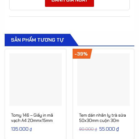
SẢN PHẨM TƯƠNG TỰ
-39%
Tomy 146 – Giấy in mã
Tem dán nhãn ly trà sữa
vạch A4 20mmx15mm
50x30mm cuộn 30m
(180 tem/tờ)
135.000
Giá
55.000
₫
Giá
₫
90.000
₫
gốc
hiện
là:
tại