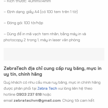
– Kích thước: 40mmx14mm
– Định dạng: giấy A4 (có 100 tem trên 1 tờ)
– Đóng gói: 100 tờ/hộp
– Dùng để in mã vạch tem nhãn, bằng máy in và
photocopy 2 trong 1, máy in laser văn phòng
ZebraTech địa chỉ cung cấp ruy băng, mực in
uy tín, chính hãng
Quý khách có nhu cầu mua ruy băng, mực in chính hãng
được phân phối tại
Zebra Tech
vui lòng liên hệ theo
hotline
0903 237 618
hoặc
email
zebratechvn@gmail.com
. Chúng tôi cam kết: