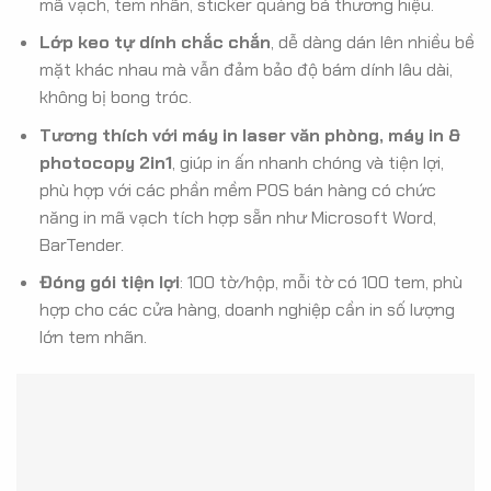
mã vạch, tem nhãn, sticker quảng bá thương hiệu
.
Lớp keo tự dính chắc chắn
, dễ dàng dán lên nhiều bề
mặt khác nhau mà vẫn đảm bảo độ bám dính lâu dài,
không bị bong tróc
.
Tương thích với máy in laser văn phòng, máy in &
photocopy 2in1
, giúp in ấn nhanh chóng và tiện lợi,
phù hợp với các phần mềm POS bán hàng có chức
năng in mã vạch tích hợp sẵn như Microsoft Word,
BarTender.
Đóng gói tiện lợi
: 100 tờ/hộp, mỗi tờ có 100 tem, phù
hợp cho các cửa hàng, doanh nghiệp cần in số lượng
lớn tem nhãn
.