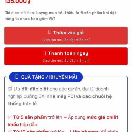
135.000
₫
Giá
được để theo
lượng mua tối thiểu là 5 sản phẩm khi đặt
hàng
và
chưa bao gồm VAT
Thêm vào giỏ
Thanh toán ngay
QUÀ TẶNG / KHUYẾN MÃI
🛒
Ưu đãi đặc biệt
cho các dự án, đại lý, doanh
nghiệp, xưởng SX,
nhà máy FDI và các chuỗi hệ
thống bán lẻ
.
✅
Từ 5 sản phẩm
trở lên — Áp dụng
mức giá chiết
khấu
hấp dẫn.
✅
Từ 10 sản phẩm
trở lên —
Liên hệ ngay
để nhận