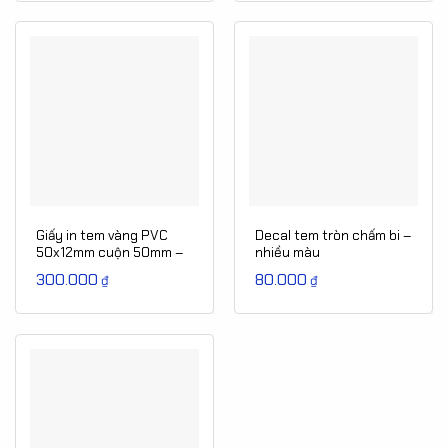
90.000₫.
là:
55.000₫.
Giấy in tem vàng PVC
Decal tem tròn chấm bi –
50x12mm cuộn 50mm –
nhiều màu
Tem nữ trang, tem vàng
300.000
80.000
₫
₫