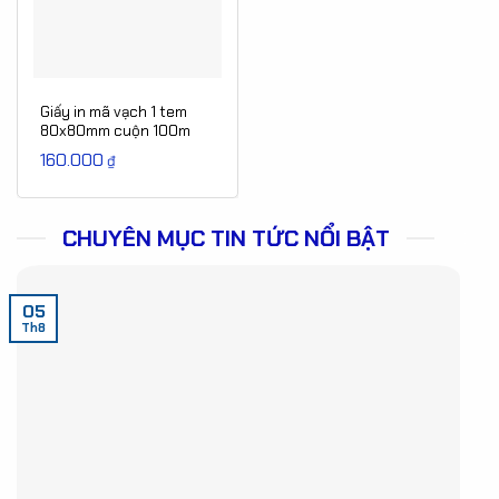
Giấy in mã vạch 1 tem
80x80mm cuộn 100m
(Decal thường)
160.000
₫
CHUYÊN MỤC TIN TỨC NỔI BẬT
05
Th8