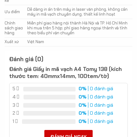
kế
Dễ dàng in ấn trên máy in laser văn phòng, không cần
Ưu điểm
máy in mã vạch chuyên dụng, thiết kế linh hoạt
Chính
Miễn phí giao hàng nội thành Hà Nội và TP. Hồ Chí Minh
sách giao
khi mua trên 5 hộp; phí giao hàng ngoại thành và tỉnh
hàng
theo biểu phí vận chuyển
Xuất xứ
Việt Nam
Đánh giá (0)
Đánh giá Giấy in mã vạch A4 Tomy 138 (kích
thước tem: 40mmx14mm, 100tem/tờ)
5
0%
| 0 đánh giá
4
0%
| 0 đánh giá
3
0%
| 0 đánh giá
2
0%
| 0 đánh giá
1
0%
| 0 đánh giá
ĐÁNH GIÁ NGAY