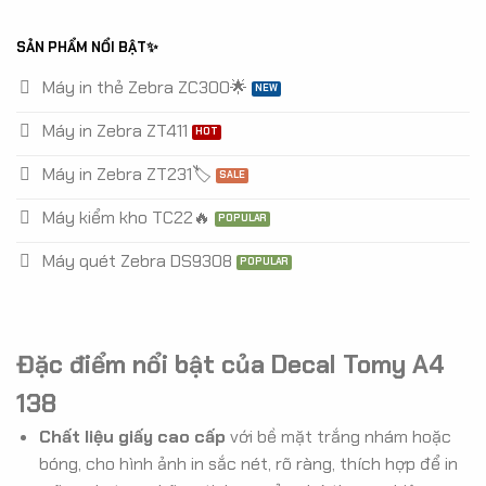
SẢN PHẨM NỔI BẬT✨
Máy in thẻ Zebra ZC300🌟
Máy in Zebra ZT411
Máy in Zebra ZT231🏷️
Máy kiểm kho TC22🔥
Máy quét Zebra DS9308
Đặc điểm nổi bật của Decal Tomy A4
138
Chất liệu giấy cao cấp
với bề mặt trắng nhám hoặc
bóng, cho hình ảnh in sắc nét, rõ ràng, thích hợp để in