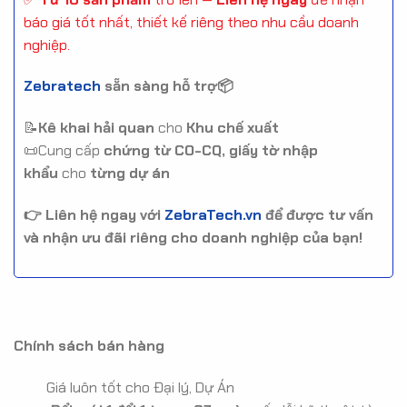
báo giá tốt nhất, thiết kế riêng theo nhu cầu doanh
nghiệp.
Zebratech
sẵn sàng hỗ trợ📦
📝
Kê khai hải quan
cho
Khu chế xuất
📜Cung cấp
chứng từ CO-CQ, giấy tờ nhập
khẩu
cho
từng dự án
👉 Liên hệ ngay với
ZebraTech.vn
để được tư vấn
và nhận ưu đãi riêng cho doanh nghiệp của bạn!
Chính sách bán hàng
Giá luôn tốt cho Đại lý, Dự Án