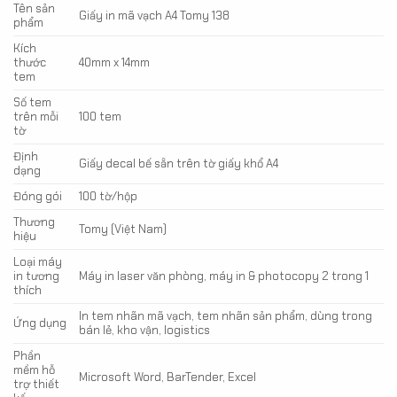
Tên sản
Giấy in mã vạch A4 Tomy 138
phẩm
Kích
thước
40mm x 14mm
tem
Số tem
trên mỗi
100 tem
tờ
Định
Giấy decal bế sẵn trên tờ giấy khổ A4
dạng
Đóng gói
100 tờ/hộp
Thương
Tomy (Việt Nam)
hiệu
Loại máy
in tương
Máy in laser văn phòng, máy in & photocopy 2 trong 1
thích
In tem nhãn mã vạch, tem nhãn sản phẩm, dùng trong
Ứng dụng
bán lẻ, kho vận, logistics
Phần
mềm hỗ
Microsoft Word, BarTender, Excel
trợ thiết