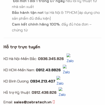
Đổi mới 1 đổi 1 trong 07 ngày
nếu lỗi kỹ thuật từ
nhà sản xuất
Bảo hành tận nơi
tại Hà Nội & TP.HCM (áp dụng cho
sản phẩm đủ điều kiện)
Cam kết chính hãng 100%
, đầy đủ hóa đơn –
chứng từ
Hỗ trợ trực tuyến
KD Hà Nội-Miền Bắc:
0936.345.826
KD HCM-Miền Nam:
0912.43.8826
KD Bình Dương:
0934.213.407
Hỗ trợ Kỹ thuật:
0912.438.826
Email:
sales@zebratech.vn