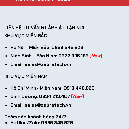
LIÊN HỆ TƯ VẤN & LẮP ĐẶT TẬN NƠI
KHU VỰC MIỀN BẮC
Hà Nội - Miền Bắc: 0936.345.826
Ninh Bình - Bắc Ninh: 0922.995.199
(
New
)
Email: sales@zebratech.vn
KHU VỰC MIỀN NAM
Hồ Chí Minh- Miền Nam: 0913.446.826
Bình Dương: 0934.213.407
(
New
)
Email: sales@zebratech.vn
Chăm sóc khách hàng 24/7
Hotline/Zalo:
0936.345.826