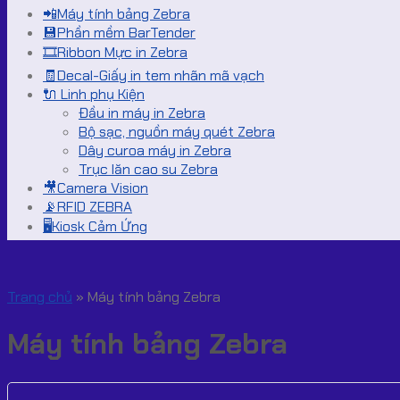
📲Máy tính bảng Zebra
💾Phần mềm BarTender
🎞️Ribbon Mực in Zebra
🧾Decal-Giấy in tem nhãn mã vạch
🔌 Linh phụ Kiện
Đầu in máy in Zebra
Bộ sạc, nguồn máy quét Zebra
Dây curoa máy in Zebra
Trục lăn cao su Zebra
🎥Camera Vision
📡RFID ZEBRA
🖥️Kiosk Cảm Ứng
Trang chủ
»
Máy tính bảng Zebra
Máy tính bảng Zebra