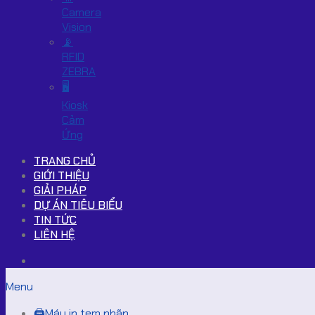
Camera
Vision
📡
RFID
ZEBRA
🖥️
Kiosk
Cảm
Ứng
TRANG CHỦ
GIỚI THIỆU
GIẢI PHÁP
DỰ ÁN TIÊU BIỂU
TIN TỨC
LIÊN HỆ
Menu
🖨️Máy in tem nhãn