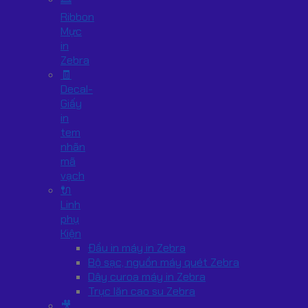
Ribbon
Mực
in
Zebra
🧾
Decal-
Giấy
in
tem
nhãn
mã
vạch
🔌
Linh
phụ
Kiện
Đầu in máy in Zebra
Bộ sạc, nguồn máy quét Zebra
Dây curoa máy in Zebra
Trục lăn cao su Zebra
🎥