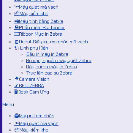
🔦Máy quét mã vạch
📦Máy kiểm kho
📲Máy tính bảng Zebra
💾Phần mềm BarTender
🎞️Ribbon Mực in Zebra
🧾Decal-Giấy in tem nhãn mã vạch
🔌 Linh phụ Kiện
Đầu in máy in Zebra
Bộ sạc, nguồn máy quét Zebra
Dây curoa máy in Zebra
Trục lăn cao su Zebra
🎥Camera Vision
📡RFID ZEBRA
🖥️Kiosk Cảm Ứng
Menu
🖨️Máy in tem nhãn
🔦Máy quét mã vạch
📦Máy kiểm kho