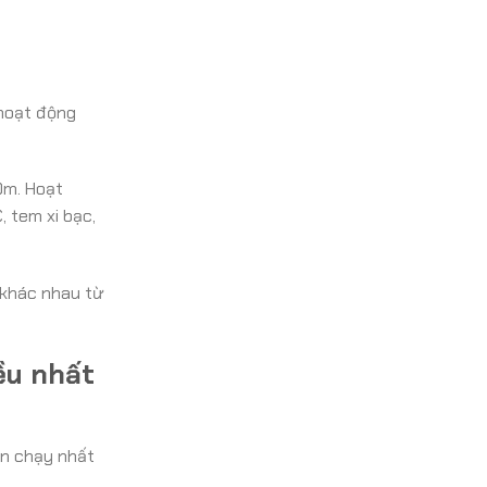
 hoạt động
0m. Hoạt
, tem xi bạc,
 khác nhau từ
ều nhất
án chạy nhất