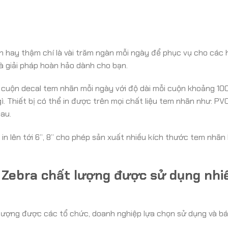
àn hay thậm chí là vài trăm ngàn mỗi ngày để phục vụ cho các
là giải pháp hoàn hảo dành cho bạn.
15 cuộn decal tem nhãn mỗi ngày với độ dài mỗi cuộn khoảng 10
ì. Thiết bị có thể in được trên mọi chất liệu tem nhãn như: PVC
hau.
in lên tới 6”, 8” cho phép sản xuất nhiều kích thước tem nhãn
 Zebra chất lượng được sử dụng nhi
 lượng được các tổ chức, doanh nghiệp lựa chọn sử dụng và b