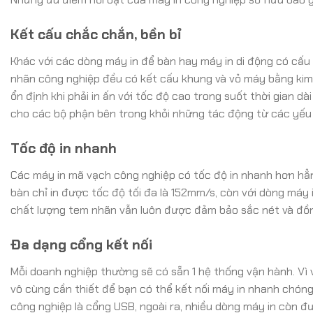
Kết cấu chắc chắn, bền bỉ
Khác với các dòng máy in để bàn hay máy in di động có cấu
nhãn công nghiệp đều có kết cấu khung và vỏ máy bằng kim l
ổn định khi phải in ấn với tốc độ cao trong suốt thời gian dà
cho các bộ phận bên trong khỏi những tác động từ các yếu 
Tốc độ in nhanh
Các máy in mã vạch công nghiệp có tốc độ in nhanh hơn hẳ
bàn chỉ in được tốc độ tối đa là 152mm/s, còn với dòng máy
chất lượng tem nhãn vẫn luôn được đảm bảo sắc nét và đồ
Đa dạng cổng kết nối
Mỗi doanh nghiệp thường sẽ có sẵn 1 hệ thống vận hành. Vì 
vô cùng cần thiết để bạn có thể kết nối máy in nhanh chóng
công nghiệp là cổng USB, ngoài ra, nhiều dòng máy in còn đ