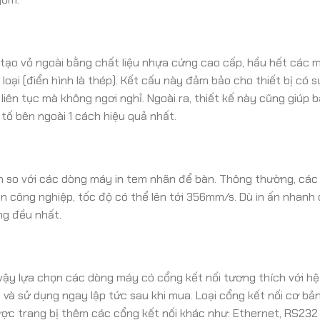
 tạo vỏ ngoài bằng chất liệu nhựa cứng cao cấp, hầu hết các 
oại (điển hình là thép). Kết cấu này đảm bảo cho thiết bị có 
i liên tục mà không ngơi nghỉ. Ngoài ra, thiết kế này cũng giúp 
tố bên ngoài 1 cách hiệu quả nhất.
n so với các dòng máy in tem nhãn để bàn. Thông thường, các
 in công nghiệp, tốc độ có thể lên tới 356mm/s. Dù in ấn nhan
ng đều nhất.
vậy lựa chọn các dòng máy có cổng kết nối tương thích với hệ
 và sử dụng ngay lập tức sau khi mua. Loại cổng kết nối cơ bả
ược trang bị thêm các cổng kết nối khác như: Ethernet, RS232