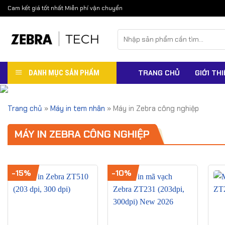
Skip
Cam kết giá tốt nhất Miễn phí vận chuyển
to
content
Tìm
kiếm:
DANH MỤC SẢN PHẨM
TRANG CHỦ
GIỚI THI
Trang chủ
»
Máy in tem nhãn
»
Máy in Zebra công nghiệp
MÁY IN ZEBRA CÔNG NGHIỆP
-15%
-10%