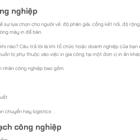
ông nghiệp
 sự lựa chọn cho người về: độ phân giải, cổng kết nối, độ rộng
dòng máy in để bàn.
hi nào? Câu trả lời là khi tổ chức hoặc doanh nghiệp của bạn
muốn bị phụ thuộc vào việc in gia công tại một đơn vị in ấn khác
m nhãn công nghiệp bao gồm:
xuất
n chuyển hay logistics …
vạch công nghiệp
gồm: