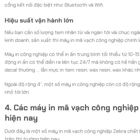
cổng kết nối đặc biệt như: Bluetooth và Wifi.
Hiệu suất vận hành lớn
Nếu bạn cần số lượng tem nhãn từ vài ngàn tới vài chục ng
kinh doanh, sản xuất thì máy in mã vạch công nghiệp chính 
Máy in công nghiệp có thể in ấn trung bình tối thiểu từ 10-
động in ấn có thể diễn ra liên tục 24/7 mà không có hề hấn g
decal thường … lẫn mực in tem: resin, wax resin, wax khác n
Ngoài độ rộng 4”, một số máy in công nghiệp còn có độ rộng 
nhỏ tới lớn.
4. Các máy in mã vạch công nghiệp
hiện nay
Dưới đây là một số máy in mã vạch công nghiệp Zebra chất
trên thị trường hiện nay: