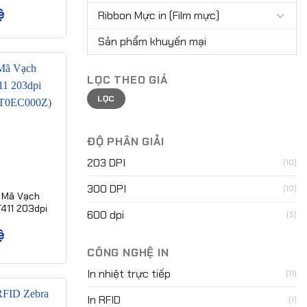
-T0P0100Z)
ệ
Ribbon Mực in (Film mực)
Sản phẩm khuyến mại
LỌC THEO GIÁ
Giá
Giá
LỌC
tối
tối
thiểu
đa
ĐỘ PHÂN GIẢI
203 DPI
(10)
300 DPI
(10)
 Mã Vạch
T411 203dpi
600 dpi
(5)
-T0EC000Z)
ệ
CÔNG NGHỆ IN
In nhiệt trực tiếp
(11)
In RFID
(1)