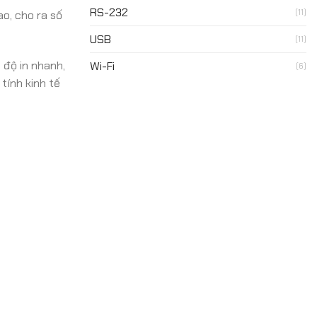
RS-232
(11)
ao, cho ra số
USB
(11)
 độ in nhanh,
Wi-Fi
(6)
tính kinh tế