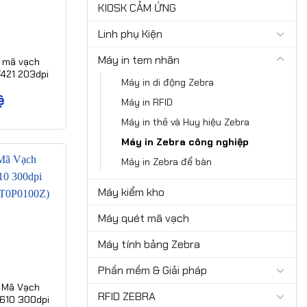
KIOSK CẢM ỨNG
Linh phụ Kiện
Máy in tem nhãn
 mã vạch
T421 203dpi
Máy in di động Zebra
-T0P0000Z)
ệ
Máy in RFID
Máy in thẻ và Huy hiệu Zebra
Máy in Zebra công nghiệp
Máy in Zebra để bàn
Máy kiểm kho
Máy quét mã vạch
Máy tính bảng Zebra
Phần mềm & Giải pháp
 Mã Vạch
RFID ZEBRA
610 300dpi