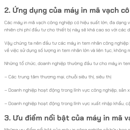
2. Ứng dụng của máy in mã vạch c
Các máy in mã vạch công nghiệp có hiệu suất lớn, đa dạng về
nhiên chi phí đầu tư cho thiết bị này sẽ khá cao so với các 
Vậy chúng ta nên đầu tư các máy in tem nhãn công nghiệp k
về việc sử dụng số lượng in tem nhãn lớn và liên tục, không 
Những tổ chức, doanh nghiệp thường đầu tư cho máy in te
– Các trung tâm thương mại, chuỗi siêu thị, siêu thị
– Doanh nghiệp hoạt động trong lĩnh vực công nghiệp, sản 
– Doanh nghiệp hoạt động trong lĩnh vực xuất nhập khẩu, cậ
3. Ưu điểm nổi bật của máy in mã 
Những ưu điểm nổi bật của máy in công nghiệp sở hữu bao 