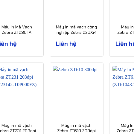
Máy In Mã Vạch
Máy in mã vạch công
Máy in
Zebra ZT230TA
nghiệp Zebra 220Xi4
Zebra Z
300dpi Chính Hãng
(300dpi)
(ZT42162
iên hệ
Liên hệ
Liên h
Máy in mã vạch
Máy in mã vạch
Máy In
ebra ZT231 203dpi
Zebra ZT610 203dpi
Zebra ZT