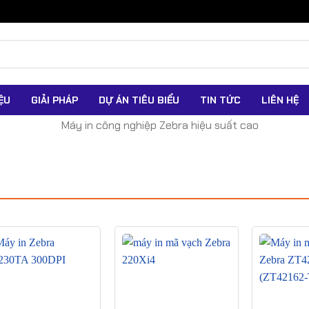
ỆU
GIẢI PHÁP
DỰ ÁN TIÊU BIỂU
TIN TỨC
LIÊN HỆ