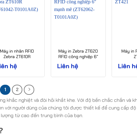
Máy in nhãn RFID
Máy in Zebra ZT620
Máy in 
Zebra ZT610R
RFID công nghiệp 6″
Z
ZT61042-T0101A0Z)
mạnh mẽ (ZT62062-
iên hệ
Liên hệ
Liên h
T0101A0Z)
1
2
g khắc nghiệt và đòi hỏi khắt khe. Với độ bền chắc chắn và k
ện với người dùng của chúng tôi được thiết kế để cung cấp độ 
lượng từ cao đến trung bình của bạn.
?