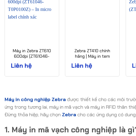
Máy in Zebra ZT610
Zebra ZT410 chính
600dpi (ZT61046-
hãng | Máy in tem
T0P0100Z) – In micro
nhãn công nghiệp
(
Liên hệ
Liên hệ
L
label chính xác
cao cấp
Máy in công nghiệp Zebra
được thiết kế cho các môi trườn
ứng trong tương lai, máy in mã vạch và máy in RFID thân thi
Đừng thỏa hiệp, hãy chọn
Zebra
cho các ứng dụng có dung 
1. Máy in mã vạch công nghiệp là gì