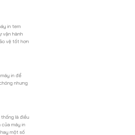
máy in tem
sự vận hành
bảo vệ tốt hơn
 máy in để
h chóng nhưng
 thống là điều
n của máy in
 hay một số