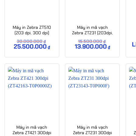
Máy in Zebra ZT510
Máy in mã vạch
(203 dpi, 300 dpi)
Zebra ZT231 (203dpi,
300dpi) New 2026
30.000.000
15.500.000
₫
₫
L
Giá
25.500.000
Giá
Giá
13.900.000
Giá
₫
₫
gốc
hiện
gốc
hiện
là:
tại
là:
tại
30.000.000₫.
là:
15.500.000₫.
là:
25.500.000₫.
13.900.000₫.
Máy in mã vạch
Máy in mã vạch
Zebra ZT421 300dpi
Zebra ZT231 300dpi
Z