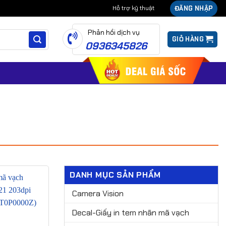
ĐĂNG NHẬP
Hỗ trợ kỹ thuật
Phản hồi dịch vụ
GIỎ HÀNG
0936345826
DANH MỤC SẢN PHẨM
Camera Vision
Decal-Giấy in tem nhãn mã vạch