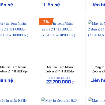
ZT23142-T0P000FZ)
(ZT61042-T0P0100Z)
(ZT61043
iên hệ
Liên hệ
Liên h
-7%
Máy In Tem Nhãn
Máy In Tem Nhãn
Máy In
Zebra ZT411 600dpi
Zebra ZT411 300dpi
Zebra Z
ZT41146-T0P0000Z)
(ZT41143-T0P0000Z)
(ZT41142
24.500.000
₫
iên hệ
Liên h
Giá
22.790.000
Giá
₫
gốc
hiện
là:
tại
24.500.000₫.
là:
22.790.000₫.