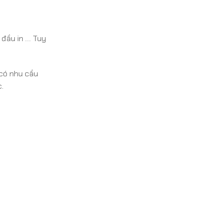
 đầu in … Tuy
 có nhu cầu
.