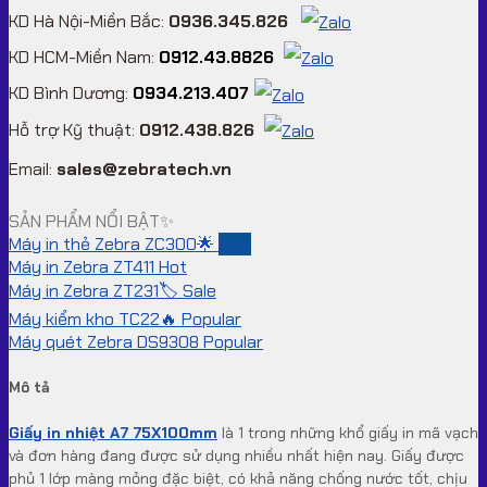
KD Hà Nội-Miền Bắc:
0936.345.826
KD HCM-Miền Nam:
0912.43.8826
KD Bình Dương:
0934.213.407
Hỗ trợ Kỹ thuật:
0912.438.826
Email:
sales@zebratech.vn
SẢN PHẨM NỔI BẬT✨
Máy in thẻ Zebra ZC300🌟
Máy in Zebra ZT411
Máy in Zebra ZT231🏷️
Máy kiểm kho TC22🔥
Máy quét Zebra DS9308
Mô tả
Giấy in nhiệt A7 75X100mm
là 1 trong những khổ giấy in mã vạch
và đơn hàng đang được sử dụng nhiều nhất hiện nay. Giấy được
phủ 1 lớp màng mỏng đặc biệt, có khả năng chống nước tốt, chịu