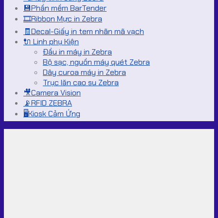
💾Phần mềm BarTender
🎞️Ribbon Mực in Zebra
🧾Decal-Giấy in tem nhãn mã vạch
🔌 Linh phụ Kiện
Đầu in máy in Zebra
Bộ sạc, nguồn máy quét Zebra
Dây curoa máy in Zebra
Trục lăn cao su Zebra
🎥Camera Vision
📡RFID ZEBRA
🖥️Kiosk Cảm Ứng