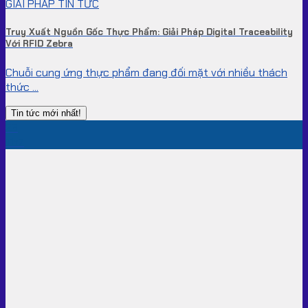
GIẢI PHÁP TIN TỨC
Truy Xuất Nguồn Gốc Thực Phẩm: Giải Pháp Digital Traceability
Với RFID Zebra
Chuỗi cung ứng thực phẩm đang đối mặt với nhiều thách
thức ...
Tin tức mới nhất!
26
Th7