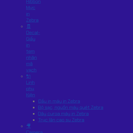
Ribbon
Mực
in
Zebra
🧾
Decal-
Giấy
in
tem
nhãn
mã
vạch
🔌
Linh
phụ
Kiện
Đầu in máy in Zebra
Bộ sạc, nguồn máy quét Zebra
Dây curoa máy in Zebra
Trục lăn cao su Zebra
🎥
Camera