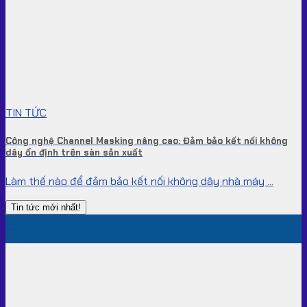
TIN TỨC
Công nghệ Channel Masking nâng cao: Đảm bảo kết nối không
dây ổn định trên sàn sản xuất
Làm thế nào để đảm bảo kết nối không dây nhà máy ...
Tin tức mới nhất!
05
Th8