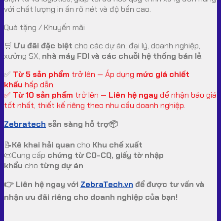
với chất lượng in ấn rõ nét và độ bền cao.
Quà tặng / Khuyến mãi
🛒
Ưu đãi đặc biệt
cho các dự án, đại lý, doanh nghiệp,
xưởng SX,
nhà máy FDI và các chuỗi hệ thống bán lẻ
.
✅
Từ 5 sản phẩm
trở lên — Áp dụng
mức giá chiết
khấu
hấp dẫn.
✅
Từ 10 sản phẩm
trở lên —
Liên hệ ngay
để nhận báo giá
tốt nhất, thiết kế riêng theo nhu cầu doanh nghiệp
.
Zebratech
sẵn sàng hỗ trợ📦
📝
Kê khai hải quan
cho
Khu chế xuất
📜Cung cấp
chứng từ CO-CQ, giấy tờ nhập
khẩu
cho
từng dự án
👉 Liên hệ ngay với
ZebraTech.vn
để được tư vấn và
nhận ưu đãi riêng cho doanh nghiệp của bạn!