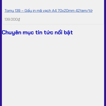
Tomy 139 – Giấy in mã vạch A4 70x20mm 42tem/tờ
139.000
₫
Chuyên mục tin tức nổi bật