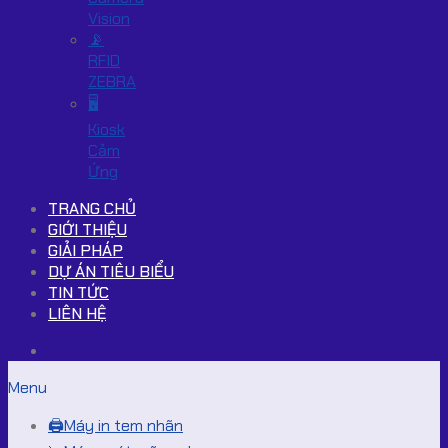
Vision
📡
RFID
ZEBRA
🖥️
Kiosk
Cảm
Ứng
TRANG CHỦ
GIỚI THIỆU
GIẢI PHÁP
DỰ ÁN TIÊU BIỂU
TIN TỨC
LIÊN HỆ
Menu
🖨️Máy in tem nhãn