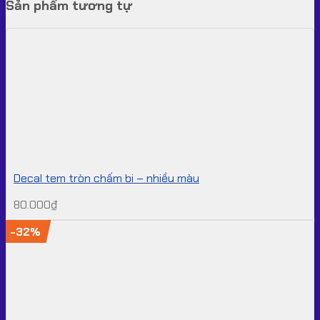
Sản phẩm tương tự
Decal tem tròn chấm bi – nhiều màu
80.000
₫
-32%