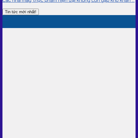
Các nhà máy thực phẩm hiện đại không còn gặp khó khăn ...
Tin tức mới nhất!
04
Th8