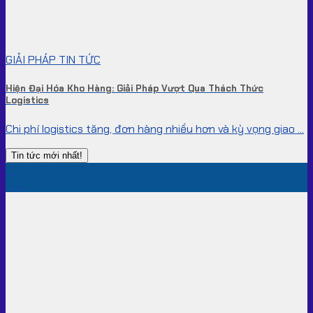
GIẢI PHÁP TIN TỨC
Hiện Đại Hóa Kho Hàng: Giải Pháp Vượt Qua Thách Thức
Logistics
Chi phí logistics tăng, đơn hàng nhiều hơn và kỳ vọng giao ...
Tin tức mới nhất!
30
Th7