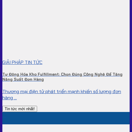
GIẢI PHÁP TIN TỨC
Tự Động Hóa Kho Fulfillment: Chọn Đúng Công Nghệ Để Tăng
Năng Suất Đơn Hàng
Thương mại điện tử phát triển mạnh khiến số lượng đơn
hàng ...
Tin tức mới nhất!
19
Th7