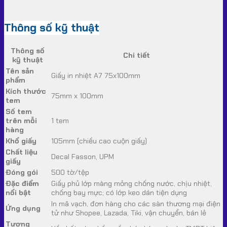
Thông số kỹ thuật
Thông số
Chi tiết
kỹ thuật
Tên sản
Giấy in nhiệt A7 75x100mm
phẩm
Kích thước
75mm x 100mm
tem
Số tem
trên mỗi
1 tem
hàng
Khổ giấy
105mm (chiều cao cuộn giấy)
Chất liệu
Decal Fasson, UPM
giấy
Đóng gói
500 tờ/tệp
Đặc điểm
Giấy phủ lớp màng mỏng chống nước, chịu nhiệt,
nổi bật
chống bay mực; có lớp keo dán tiện dụng
In mã vạch, đơn hàng cho các sàn thương mại điện
Ứng dụng
tử như Shopee, Lazada, Tiki, vận chuyển, bán lẻ
Tương