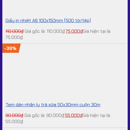
Giấy in nhiệt A6 100x150mm (500 tờ/tệp)
110.000
₫
Giá gốc là: 110.000₫.
75.000
₫
Giá hiện tại là:
75.000₫.
-39%
Tem dán nhãn ly trà sữa 50x30mm cuộn 30m
90.000
₫
Giá gốc là: 90.000₫.
55.000
₫
Giá hiện tại là:
55.000₫.