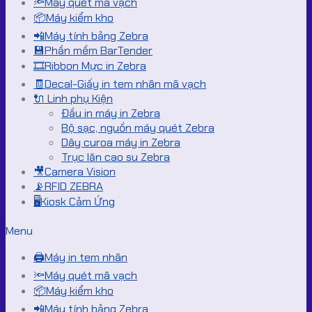
🔦Máy quét mã vạch
📦Máy kiểm kho
📲Máy tính bảng Zebra
💾Phần mềm BarTender
🎞️Ribbon Mực in Zebra
🧾Decal-Giấy in tem nhãn mã vạch
🔌 Linh phụ Kiện
Đầu in máy in Zebra
Bộ sạc, nguồn máy quét Zebra
Dây curoa máy in Zebra
Trục lăn cao su Zebra
🎥Camera Vision
📡RFID ZEBRA
🖥️Kiosk Cảm Ứng
Menu
🖨️Máy in tem nhãn
🔦Máy quét mã vạch
📦Máy kiểm kho
📲Máy tính bảng Zebra