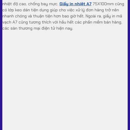
nhiệt độ cao, chống bay mực.
Giấy in nhiệt A7
75X100mm cũng
có lớp keo dán tiện dụng giúp cho việc xử lý đơn hàng trở nên
nhanh chóng và thuận tiện hơn bao giờ hết. Ngoài ra, giấy in mã
vạch A7 cũng tương thích với hầu hết các phần mềm bán hàng,
các sàn thương mại điện tử hiện nay.