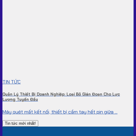
TIN TỨC
Quản Lý Thiết Bị Doanh Nghiệp: Loại Bỏ Gián Đoạn Cho Lực
Lượng Tuyến Đầu
Máy quét mất kết nối, thiết bị cầm tay hết pin giữa ...
Tin tức mới nhất!
28