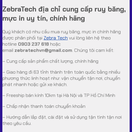
ZebraTech địa chỉ cung cấp ruy băng,
mực in uy tín, chính hãng
Quý khách có nhu cầu mua ruy băng, mực in chính hãng
được phân phối tại
Zebra Tech
vui lòng liên hệ theo
hotline
0903 237 618
hoặc
email
zebratechvn@gmail.com
. Chúng tôi cam kết:
– Cung cấp sản phẩm chất lượng, chính hãng
– Giao hàng đi 63 tỉnh thành trên toàn quốc bằng nhiều
phương thức linh hoạt như: vận chuyển tận nơi, chuyển
phát nhanh hoặc gửi xe khách.
– Freeship bán kính 10km tại Hà Nội và TP Hồ Chí Minh
– Chấp nhận thanh toán chuyển khoản
– Hướng dẫn lắp đặt, cài đặt và sử dụng tận tình tận nơi
theo yêu cầu.