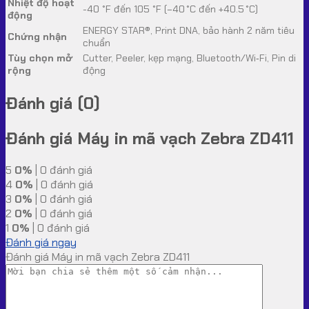
Nhiệt độ hoạt
-40 °F đến 105 °F (−40 °C đến +40.5 °C)
động
ENERGY STAR®, Print DNA, bảo hành 2 năm tiêu
Chứng nhận
chuẩn
Tùy chọn mở
Cutter, Peeler, kẹp mạng, Bluetooth/Wi‑Fi, Pin di
rộng
động
Đánh giá (0)
Đánh giá Máy in mã vạch Zebra ZD411
5
0%
| 0 đánh giá
4
0%
| 0 đánh giá
3
0%
| 0 đánh giá
2
0%
| 0 đánh giá
1
0%
| 0 đánh giá
Đánh giá ngay
Đánh giá Máy in mã vạch Zebra ZD411