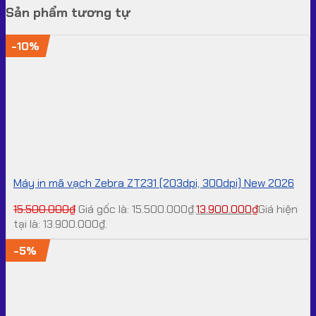
Sản phẩm tương tự
-10%
Máy in mã vạch Zebra ZT231 (203dpi, 300dpi) New 2026
15.500.000
₫
Giá gốc là: 15.500.000₫.
13.900.000
₫
Giá hiện
tại là: 13.900.000₫.
-5%