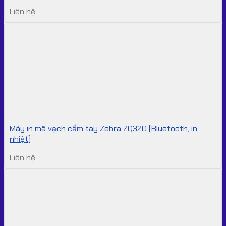
Liên hệ
Máy in mã vạch cầm tay Zebra ZQ320 (Bluetooth, in
nhiệt)
Liên hệ