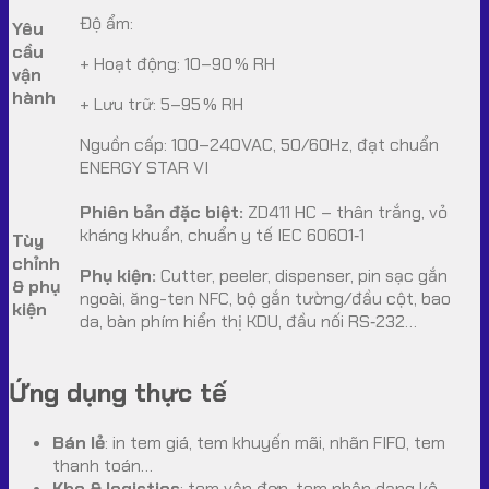
Độ ẩm:
Yêu
cầu
+ Hoạt động: 10–90 % RH
vận
hành
+ Lưu trữ: 5–95 % RH
Nguồn cấp: 100–240VAC, 50/60Hz, đạt chuẩn
ENERGY STAR VI
Phiên bản đặc biệt:
ZD411 HC – thân trắng, vỏ
kháng khuẩn, chuẩn y tế IEC 60601‑1
Tùy
chỉnh
Phụ kiện:
Cutter, peeler, dispenser, pin sạc gắn
& phụ
ngoài, ăng-ten NFC, bộ gắn tường/đầu cột, bao
kiện
da, bàn phím hiển thị KDU, đầu nối RS‑232…
Ứng dụng thực tế
Bán lẻ
: in tem giá, tem khuyến mãi, nhãn FIFO, tem
thanh toán…
Kho & logistics
: tem vận đơn, tem nhận dạng kệ,