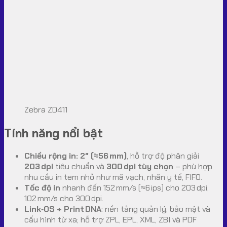
Zebra ZD411
Tính năng nổi bật
Chiều rộng in: 2″ (≈56 mm)
, hỗ trợ độ phân giải
203 dpi
tiêu chuẩn và
300 dpi tùy chọn
– phù hợp
nhu cầu in tem nhỏ như mã vạch, nhãn y tế, FIFO.
Tốc độ in
nhanh đến 152 mm/s (≈6 ips) cho 203 dpi,
102 mm/s cho 300 dpi.
Link‑OS + Print DNA
: nền tảng quản lý, bảo mật và
cấu hình từ xa; hỗ trợ ZPL, EPL, XML, ZBI và PDF