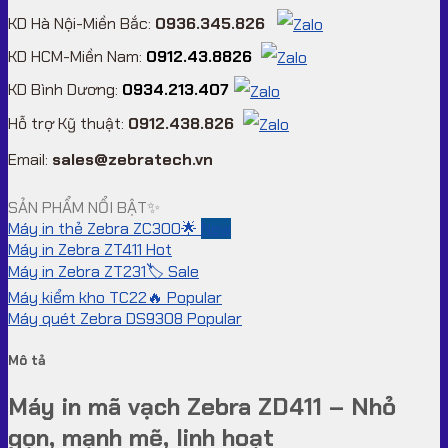
KD Hà Nội-Miền Bắc:
0936.345.826
KD HCM-Miền Nam:
0912.43.8826
KD Bình Dương:
0934.213.407
Hỗ trợ Kỹ thuật:
0912.438.826
Email:
sales@zebratech.vn
SẢN PHẨM NỔI BẬT✨
Máy in thẻ Zebra ZC300🌟
Máy in Zebra ZT411
Máy in Zebra ZT231🏷️
Máy kiểm kho TC22🔥
Máy quét Zebra DS9308
Mô tả
Máy in mã vạch Zebra ZD411 – Nhỏ
gọn, mạnh mẽ, linh hoạt