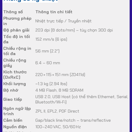
Thông số
Thông tin chi tiết
Phương pháp
Nhiệt trực tiếp / Truyền nhiệt
in
Độ phân giải
203 dpi (8 dots/mm) – tùy chọn 300 dpi
Tốc độ in tối
152 mm/s (6 ips)
đa
Chiều rộng in
56 mm (2.2″)
tối đa
Chiều rộng
6.4 – 60 mm
giấy
Kích thước
220 × 115 × 151 mm (ZD411d)
(DxRxC)
Khối lượng
~1.3 kg (2.94 lbs)
Bộ nhớ
4 MB Flash, 8 MB SDRAM
USB 2.0, USB Host (có thể thêm Ethernet, Serial,
Giao tiếp
Bluetooth/Wi‑Fi)
Ngôn ngữ lập
ZPL II, EPL2, PDF Direct
trình
Cảm biến
Gap/black line/notch – trans/reflective
Nguồn điện
100–240 VAC, 50/60 Hz