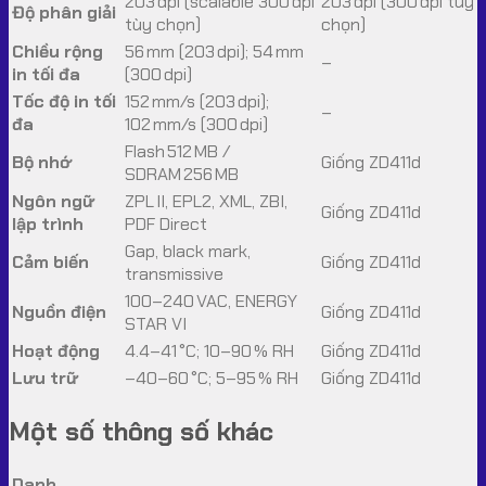
203 dpi (scalable 300 dpi
203 dpi (300 dpi tùy
Độ phân giải
tùy chọn)
chọn)
Chiều rộng
56 mm (203 dpi); 54 mm
–
in tối đa
(300 dpi)
Tốc độ in tối
152 mm/s (203 dpi);
–
đa
102 mm/s (300 dpi)
Flash 512 MB /
Bộ nhớ
Giống ZD411d
SDRAM 256 MB
Ngôn ngữ
ZPL II, EPL2, XML, ZBI,
Giống ZD411d
lập trình
PDF Direct
Gap, black mark,
Cảm biến
Giống ZD411d
transmissive
100–240 VAC, ENERGY
Nguồn điện
Giống ZD411d
STAR VI
Hoạt động
4.4–41 °C; 10–90 % RH
Giống ZD411d
Lưu trữ
–40–60 °C; 5–95 % RH
Giống ZD411d
Một số thông số khác
Danh