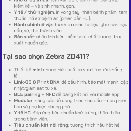
kiểm kê – vệ sinh nhanh, gọn.
Y tế / thử nghiệm
: in vòng tay, nhãn bệnh phẩm, tem
thuốc, hồ sơ bệnh án (phiên bản HC).
Hành chính & vận hành
: in nhãn tài liệu, ghi nhãn hậu
cần, vé, thẻ thành viên.
Sản xuất
: nhãn linh kiện, kiểm soát chất lượng, truy
xuất nguồn gốc.
Tại sao chọn Zebra ZD411?
Thiết kế
mini
nhưng hiệu suất in vượt “người khổng
lồ”.
Link‑OS & Print DNA
: dễ cấu hình, bảo mật mạnh, cập
nhật/giám sát từ xa.
BLE pairing + NFC
dễ dàng kết nối với mobile app.
Modular
: nâng cấp dễ dàng theo nhu cầu – các phiên
bản và phụ kiện phong phú.
Y tế HC
: đáp ứng tiêu chuẩn khử trùng, thân thiện
trong bệnh viện.
Tiêu chuẩn kết nối rộng
: tương thích hầu hết hệ