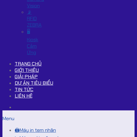
Vision
📡
RFID
ZEBRA
🖥️
Kiosk
Cảm
Ứng
TRANG CHỦ
GIỚI THIỆU
GIẢI PHÁP
DỰ ÁN TIÊU BIỂU
TIN TỨC
LIÊN HỆ
Menu
🖨️Máy in tem nhãn