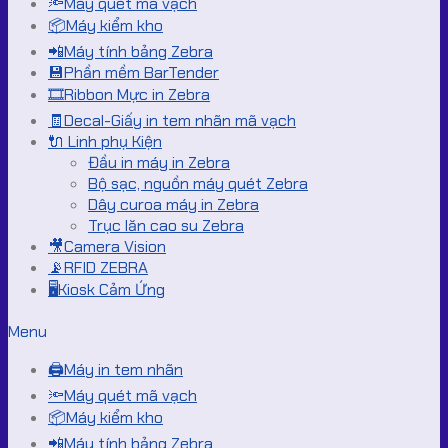
🔦Máy quét mã vạch
📦Máy kiểm kho
📲Máy tính bảng Zebra
💾Phần mềm BarTender
🎞️Ribbon Mực in Zebra
🧾Decal-Giấy in tem nhãn mã vạch
🔌 Linh phụ Kiện
Đầu in máy in Zebra
Bộ sạc, nguồn máy quét Zebra
Dây curoa máy in Zebra
Trục lăn cao su Zebra
🎥Camera Vision
📡RFID ZEBRA
🖥️Kiosk Cảm Ứng
Menu
🖨️Máy in tem nhãn
🔦Máy quét mã vạch
📦Máy kiểm kho
📲Máy tính bảng Zebra