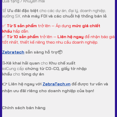
Quà tặng / Khuyến mãi
🛒
Ưu đãi đặc biệt
cho các dự án, đại lý, doanh nghiệp,
xưởng SX,
nhà máy FDI và các chuỗi hệ thống bán lẻ
.
✅
Từ 5 sản phẩm
trở lên — Áp dụng
mức giá chiết
khấu
hấp dẫn.
✅
Từ 10 sản phẩm
trở lên —
Liên hệ ngay
để nhận báo giá
tốt nhất, thiết kế riêng theo nhu cầu doanh nghiệp.
Zebratech
sẵn sàng hỗ trợ📦
📝
Kê khai hải quan
cho
Khu chế xuất
📜Cung cấp
chứng từ CO-CQ, giấy tờ nhập
khẩu
cho
từng dự án
👉 Liên hệ ngay với
ZebraTech.vn
để được tư vấn và
nhận ưu đãi riêng cho doanh nghiệp của bạn!
Chính sách bán hàng