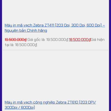
Máy in mã vạch Zebra ZT411 (203 Dpi, 300 Dpi, 600 Dpi) –
Nguyên bản Chính hãng
19.500.000
₫
Giá gốc là: 19.500.000₫.
18.500.000
₫
Giá hiện
tại là: 18.500.000₫.
Máy in mã vạch công nghiệp Zebra ZT610 (203 DPI/
300Dpi / 600Dpi)