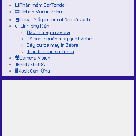
💾Phần mềm BarTender
🎞️Ribbon Mực in Zebra
🧾Decal-Giấy in tem nhãn mã vạch
🔌 Linh phụ Kiện
Đầu in máy in Zebra
Bộ sạc, nguồn máy quét Zebra
Dây curoa máy in Zebra
Trục lăn cao su Zebra
🎥Camera Vision
📡RFID ZEBRA
🖥️Kiosk Cảm Ứng