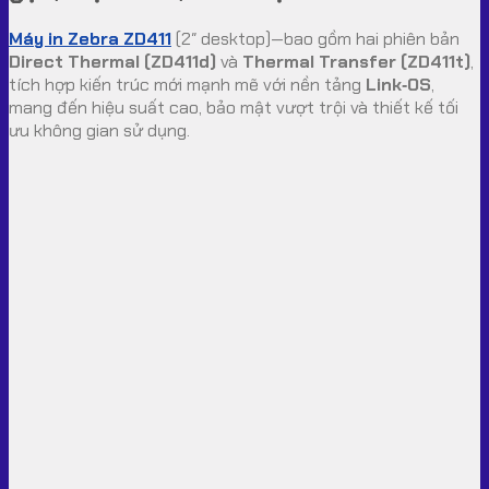
Máy in Zebra ZD411
(2″ desktop)—bao gồm hai phiên bản
Direct Thermal (ZD411d)
và
Thermal Transfer (ZD411t)
,
tích hợp kiến trúc mới mạnh mẽ với nền tảng
Link‑OS
,
mang đến hiệu suất cao, bảo mật vượt trội và thiết kế tối
ưu không gian sử dụng.