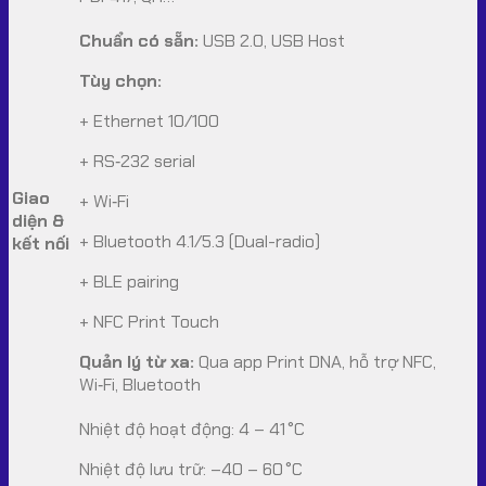
Chuẩn có sẵn:
USB 2.0, USB Host
Tùy chọn:
+ Ethernet 10/100
+ RS‑232 serial
Giao
+ Wi‑Fi
diện &
+ Bluetooth 4.1/5.3 (Dual-radio)
kết nối
+ BLE pairing
+ NFC Print Touch
Quản lý từ xa:
Qua app Print DNA, hỗ trợ NFC,
Wi‑Fi, Bluetooth
Nhiệt độ hoạt động: 4 – 41 °C
Nhiệt độ lưu trữ: –40 – 60 °C