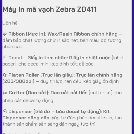
Máy in mã vạch Zebra ZD411
Liên hệ
🧩
Ribbon (Mực in):
Wax/Resin Ribbon chính hãng
—
đảm bảo chất lượng chữ in sắc nét, bền màu, độ tương
phản cao.
📄
Decal – Giấy in tem nhãn:
Giấy in nhiệt cuộn
(label
paper), cho decal mịn, keo dính tốt, dễ bóc
🔄
Platen Roller (Trục lăn giấy):
Trục lăn chính hãng
(203/300dpi)
— duy trì lực nén đều, kéo giấy ổn định
✂️
Cutter (Dao cắt):
Dao cắt cải tiến
(cutter kit) cho
phép cắt decal tự động
🧰
Dispenser (Giá đỡ – bóc decal tự động):
Kit
Dispenser nâng cấp
giúp tự động bóc decal khi in, tạo
thành sản phẩm sẵn sàng dán ngay tức thì