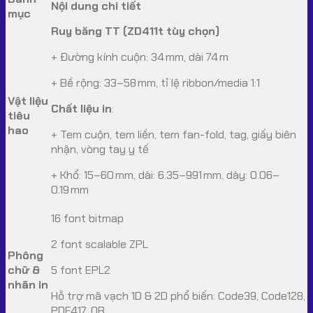
Nội dung chi tiết
mục
Ruy băng TT (ZD411t tùy chọn)
+ Đường kính cuộn: 34 mm, dài 74 m
+ Bề rộng: 33–58 mm, tỉ lệ ribbon/media 1:1
Vật liệu
Chất liệu in
:
tiêu
hao
+ Tem cuộn, tem liền, tem fan-fold, tag, giấy biên
nhận, vòng tay y tế
+ Khổ: 15–60 mm, dài: 6.35–991 mm, dày: 0.06–
0.19 mm
16 font bitmap
2 font scalable ZPL
Phông
chữ &
5 font EPL2
nhãn in
Hỗ trợ mã vạch 1D & 2D phổ biến: Code39, Code128,
PDF417, QR…