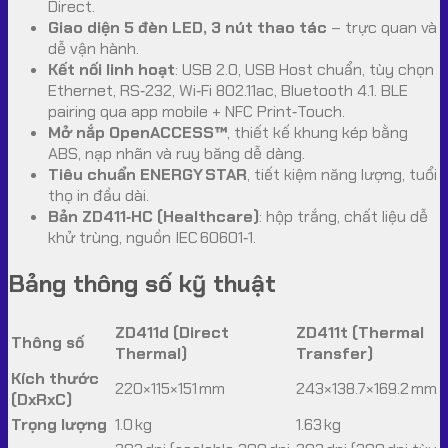
Direct.
Giao diện 5 đèn LED, 3 nút thao tác
– trực quan và
dễ vận hành.
Kết nối linh hoạt
: USB 2.0, USB Host chuẩn, tùy chọn
Ethernet, RS‑232, Wi‑Fi 802.11ac, Bluetooth 4.1. BLE
pairing qua app mobile + NFC Print‑Touch.
Mở nắp OpenACCESS™
, thiết kế khung kép bằng
ABS, nạp nhãn và ruy băng dễ dàng.
Tiêu chuẩn ENERGY STAR
, tiết kiệm năng lượng, tuổi
thọ in đầu dài.
Bản ZD411‑HC (Healthcare)
: hộp trắng, chất liệu dễ
khử trùng, nguồn IEC 60601‑1.
Bảng thông số kỹ thuật
ZD411d (Direct
ZD411t (Thermal
Thông số
Thermal)
Transfer)
Kích thước
220×115×151 mm
243×138.7×169.2 mm
(DxRxC)
Trọng lượng
1.0 kg
1.63 kg