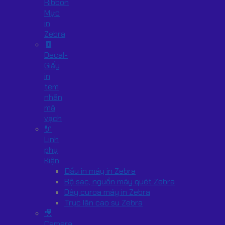
Ribbon
Mực
in
Zebra
🧾
Decal-
Giấy
in
tem
nhãn
mã
vạch
🔌
Linh
phụ
Kiện
Đầu in máy in Zebra
Bộ sạc, nguồn máy quét Zebra
Dây curoa máy in Zebra
Trục lăn cao su Zebra
🎥
Camera