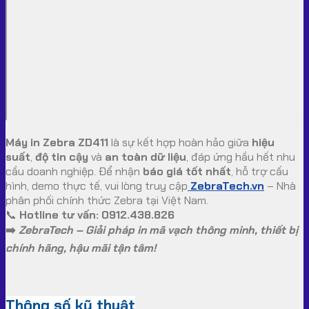
Máy in Zebra ZD411
là sự kết hợp hoàn hảo giữa
hiệu
suất
,
độ tin cậy
và
an toàn dữ liệu
, đáp ứng hầu hết nhu
cầu doanh nghiệp. Để nhận
báo giá tốt nhất
, hỗ trợ cấu
hình, demo thực tế, vui lòng truy cập
ZebraTech.vn
– Nhà
phân phối chính thức Zebra tại Việt Nam.
📞
Hotline tư vấn:
0912.438.826
➡️
ZebraTech – Giải pháp in mã vạch thông minh, thiết bị
chính hãng, hậu mãi tận tâm!
Thông số kỹ thuật