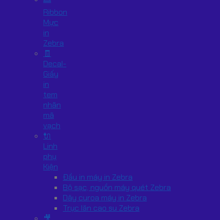
Ribbon
Mực
in
Zebra
🧾
Decal-
Giấy
in
tem
nhãn
mã
vạch
🔌
Linh
phụ
Kiện
Đầu in máy in Zebra
Bộ sạc, nguồn máy quét Zebra
Dây curoa máy in Zebra
Trục lăn cao su Zebra
🎥