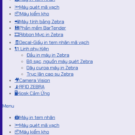
🔦Máy quét mã vạch
📦Máy kiểm kho
📲Máy tính bảng Zebra
💾Phần mềm BarTender
🎞️Ribbon Mực in Zebra
🧾Decal-Giấy in tem nhãn mã vạch
🔌 Linh phụ Kiện
Đầu in máy in Zebra
Bộ sạc, nguồn máy quét Zebra
Dây curoa máy in Zebra
Trục lăn cao su Zebra
🎥Camera Vision
📡RFID ZEBRA
🖥️Kiosk Cảm Ứng
Menu
🖨️Máy in tem nhãn
🔦Máy quét mã vạch
📦Máy kiểm kho