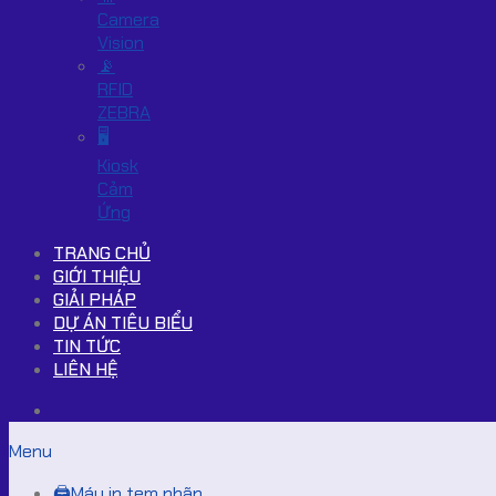
Camera
Vision
📡
RFID
ZEBRA
🖥️
Kiosk
Cảm
Ứng
TRANG CHỦ
GIỚI THIỆU
GIẢI PHÁP
DỰ ÁN TIÊU BIỂU
TIN TỨC
LIÊN HỆ
Menu
🖨️Máy in tem nhãn