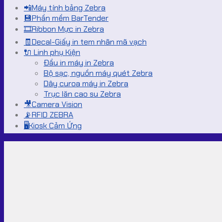
📲Máy tính bảng Zebra
💾Phần mềm BarTender
🎞️Ribbon Mực in Zebra
🧾Decal-Giấy in tem nhãn mã vạch
🔌 Linh phụ Kiện
Đầu in máy in Zebra
Bộ sạc, nguồn máy quét Zebra
Dây curoa máy in Zebra
Trục lăn cao su Zebra
🎥Camera Vision
📡RFID ZEBRA
🖥️Kiosk Cảm Ứng