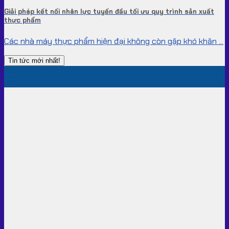
Giải pháp kết nối nhân lực tuyến đầu tối ưu quy trình sản xuất
thực phẩm
Các nhà máy thực phẩm hiện đại không còn gặp khó khăn ...
Tin tức mới nhất!
04
Th8