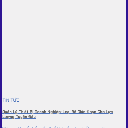
TIN TỨC
Quản Lý Thiết Bị Doanh Nghiệp: Loại Bỏ Gián Đoạn Cho Lực
Lượng Tuyến Đầu