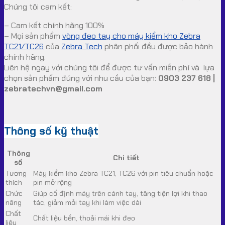
Chúng tôi cam kết:
– Cam kết chính hãng 100%
– Mọi sản phẩm
vòng đeo tay cho máy kiểm kho Zebra
TC21/TC26
của
Zebra Tech
phân phối đều được bảo hành
chính hãng.
Liên hệ ngay với chúng tôi để được tư vấn miễn phí và lựa
chọn sản phẩm đúng với nhu cầu của bạn:
0903 237 618 |
zebratechvn@gmail.com
Thông số kỹ thuật
Thông
Chi tiết
số
Tương
Máy kiểm kho Zebra TC21, TC26 với pin tiêu chuẩn hoặc
thích
pin mở rộng
Chức
Giúp cố định máy trên cánh tay, tăng tiện lợi khi thao
năng
tác, giảm mỏi tay khi làm việc dài
Chất
Chất liệu bền, thoải mái khi đeo
liệu