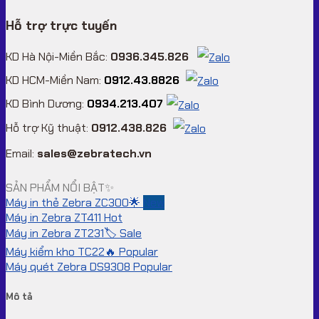
Hỗ trợ trực tuyến
KD Hà Nội-Miền Bắc:
0936.345.826
KD HCM-Miền Nam:
0912.43.8826
KD Bình Dương:
0934.213.407
Hỗ trợ Kỹ thuật:
0912.438.826
Email:
sales@zebratech.vn
SẢN PHẨM NỔI BẬT✨
Máy in thẻ Zebra ZC300🌟
Máy in Zebra ZT411
Máy in Zebra ZT231🏷️
Máy kiểm kho TC22🔥
Máy quét Zebra DS9308
Mô tả