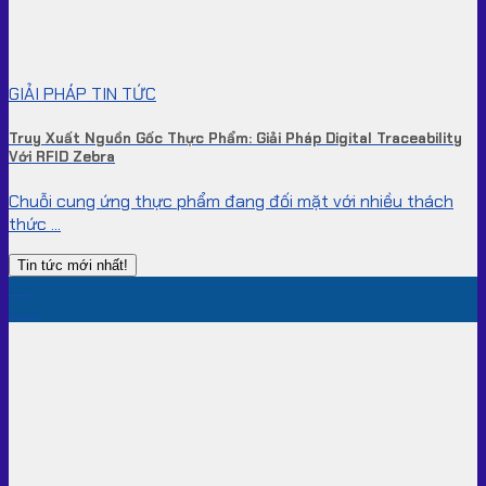
GIẢI PHÁP TIN TỨC
Truy Xuất Nguồn Gốc Thực Phẩm: Giải Pháp Digital Traceability
Với RFID Zebra
Chuỗi cung ứng thực phẩm đang đối mặt với nhiều thách
thức ...
Tin tức mới nhất!
26
Th7