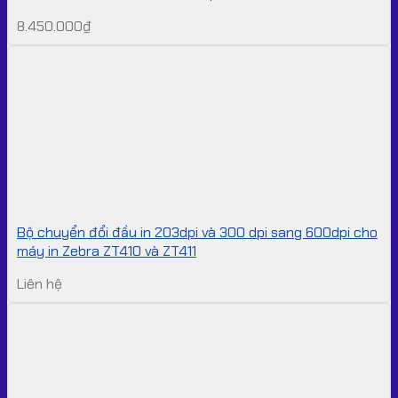
8.450.000
₫
Bộ chuyển đổi đầu in 203dpi và 300 dpi sang 600dpi cho
máy in Zebra ZT410 và ZT411
Liên hệ