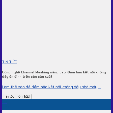
TIN TỨC
Công nghệ Channel Masking nâng cao: Đảm bảo kết nối không
dây ổn định trên sàn sản xuất
Làm thế nào để đảm bảo kết nối không dây nhà máy ...
Tin tức mới nhất!
05
Th8