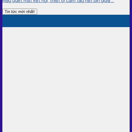
Máy quét mất kết nối, thiết bị cầm tay hết pin giữa ...
Tin tức mới nhất!
28
Th7