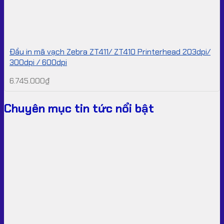
Đầu in mã vạch Zebra ZT411/ ZT410 Printerhead 203dpi/
300dpi / 600dpi
6.745.000
₫
Chuyên mục tin tức nổi bật