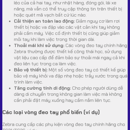
léo của cả hai tay, như nhặt hàng, đóng gói, lái xe
nâng, mà vẫn có thể truy cập thông tin trên thiết bị
hoặc quét mã vạch bất cứ lúc nào.
Cải thiện an toàn lao động:
Giảm nguy cơ làm rơi
thiết bị hoặc va đập vào các vật cản khi tay không
phải cầm máy. Việc cố định thiết bị cũng giúp giảm
mỏi tay khi làm việc trong thời gian dài.
Thoải mái khi sử dụng:
Các vòng đeo tay chính hãng
Zebra thường được thiết kế công thái học, sử dụng
vật liệu cao cấp để đảm bảo sự thoải mái ngay cả khi
đeo liên tục trong ca làm việc.
Bảo vệ thiết bị:
Một số vòng đeo tay có thiết kế giúp
bảo vệ máy khỏi va đập nhẹ hoặc trầy xước trong quá
trình làm việc.
Tăng cường tính di động:
Cho phép người dùng dễ
dàng di chuyển trong không gian làm việc mà không
cần phải đặt máy xuống hay cầm nắm liên tục.
Các loại vòng đeo tay phổ biến (ví dụ)
Zebra cung cấp các phụ kiện vòng đeo tay chính hãng cho