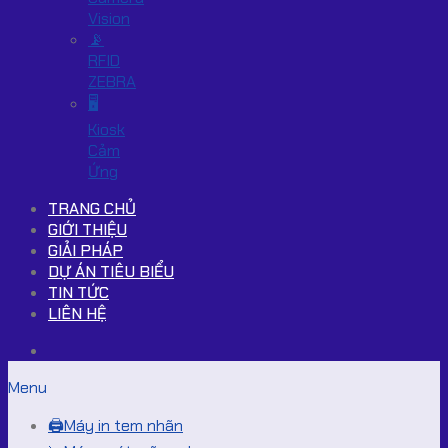
Vision
📡
RFID
ZEBRA
🖥️
Kiosk
Cảm
Ứng
TRANG CHỦ
GIỚI THIỆU
GIẢI PHÁP
DỰ ÁN TIÊU BIỂU
TIN TỨC
LIÊN HỆ
Menu
🖨️Máy in tem nhãn