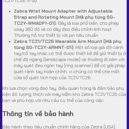
TC21/TC26, ví dụ:
Zebra Wrist Mount Adapter with Adjustable
Strap and Rotating Mount (Mã phụ tùng SG-
TC2Y-WMADP1-01):
Đây là loại phổ biến, cho phép
xoay 360 độ và có dây đeo điều chỉnh linh hoạt.
Thường hỗ trợ thiết bị với pin tiêu chuẩn.
Zebra TC21/TC26 Wearable Arm Mount (Mã phụ
tùng SG-TC2Y-ARMNT-01):
Một số loại giá đỡ cánh
tay/cổ tay khác có thể được thiết kế để giữ thiết bị ở
chế độ ngang (landscape mode) và thường đi kèm với
máy quét đeo ngón tay (ring scanner) để có giải pháp
quét rảnh tay hoàn chỉnh, vì chúng có thể che mất
cửa sổ quét tích hợp của TC21/TC26.
Khi lựa chọn vòng đeo tay, điều quan trọng là đảm bảo phụ
kiện đó tương thích với máy kiểm kho Zebra TC21/TC26 của
bạn và phù hợp với nhu cầu cụ thể của công việc.
Thông tin về bảo hành
Bảo hành theo tiêu chuẩn chính hãng của Zebra (USA).