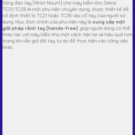
Vòng đeo tay (Wrist Mount) cho máy kiểm kho Zebra
TC21/TC26 là một phụ kiện chuyên dụng, được thiết kế để
cố định thiết bị TC21 hoặc TC26 vào cổ tay của người sử
dụng. Mục đích chính của phụ kiện này là
cung cấp một
giải pháp rảnh tay (hands-free)
, giúp người dùng có thể
thao tác với máy kiểm kho một cách tiện lợi và hiệu quả hơn
trong khi vẫn giữ đôi tay tự do để thực hiện các công việc
khác.