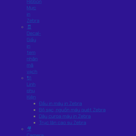
Ribbon
Mực
in
Zebra
🧾
Decal-
Giấy
in
tem
nhãn
mã
vạch
🔌
Linh
phụ
Kiện
Đầu in máy in Zebra
Bộ sạc, nguồn máy quét Zebra
Dây curoa máy in Zebra
Trục lăn cao su Zebra
🎥
Camera