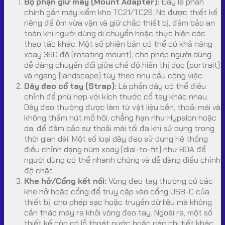
Bộ phận giữ máy (Mount Adapter):
Đây là phần
chính gắn máy kiểm kho TC21/TC26. Nó được thiết kế
riêng để ôm vừa vặn và giữ chắc thiết bị, đảm bảo an
toàn khi người dùng di chuyển hoặc thực hiện các
thao tác khác. Một số phiên bản có thể có khả năng
xoay 360 độ (rotating mount), cho phép người dùng
dễ dàng chuyển đổi giữa chế độ hiển thị dọc (portrait)
và ngang (landscape) tùy theo nhu cầu công việc.
Dây đeo cổ tay (Strap):
Là phần dây có thể điều
chỉnh để phù hợp với kích thước cổ tay khác nhau.
Dây đeo thường được làm từ vật liệu bền, thoải mái và
không thấm hút mồ hôi, chẳng hạn như Hypalon hoặc
da, để đảm bảo sự thoải mái tối đa khi sử dụng trong
thời gian dài. Một số loại dây đeo sử dụng hệ thống
điều chỉnh dạng núm xoay (dial-to-fit) như BOA để
người dùng có thể nhanh chóng và dễ dàng điều chỉnh
độ chặt.
Khe hở/Cổng kết nối:
Vòng đeo tay thường có các
khe hở hoặc cổng để truy cập vào cổng USB-C của
thiết bị, cho phép sạc hoặc truyền dữ liệu mà không
cần tháo máy ra khỏi vòng đeo tay. Ngoài ra, một số
thiết kế còn có lỗ thoát nước hoặc các chi tiết khác