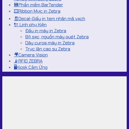
💾Phần mềm BarTender
🎞️Ribbon Mực in Zebra
🧾Decal-Giấy in tem nhãn mã vạch
🔌 Linh phụ Kiện
Đầu in máy in Zebra
Bộ sạc, nguồn máy quét Zebra
Dây curoa máy in Zebra
Trục lăn cao su Zebra
🎥Camera Vision
📡RFID ZEBRA
🖥️Kiosk Cảm Ứng