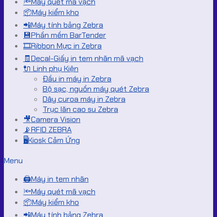
🔦Máy quét mã vạch
📦Máy kiểm kho
📲Máy tính bảng Zebra
💾Phần mềm BarTender
🎞️Ribbon Mực in Zebra
🧾Decal-Giấy in tem nhãn mã vạch
🔌 Linh phụ Kiện
Đầu in máy in Zebra
Bộ sạc, nguồn máy quét Zebra
Dây curoa máy in Zebra
Trục lăn cao su Zebra
🎥Camera Vision
📡RFID ZEBRA
🖥️Kiosk Cảm Ứng
Menu
🖨️Máy in tem nhãn
🔦Máy quét mã vạch
📦Máy kiểm kho
📲Máy tính bảng Zebra