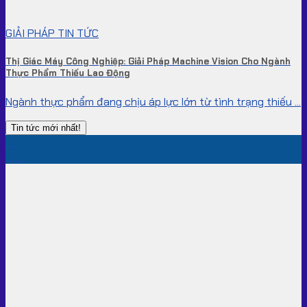
GIẢI PHÁP TIN TỨC
Thị Giác Máy Công Nghiệp: Giải Pháp Machine Vision Cho Ngành
Thực Phẩm Thiếu Lao Động
Ngành thực phẩm đang chịu áp lực lớn từ tình trạng thiếu ...
Tin tức mới nhất!
15
Th7