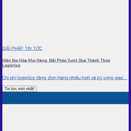
GIẢI PHÁP TIN TỨC
Hiện Đại Hóa Kho Hàng: Giải Pháp Vượt Qua Thách Thức
Logistics
Chi phí logistics tăng, đơn hàng nhiều hơn và kỳ vọng giao ...
Tin tức mới nhất!
30
Th7