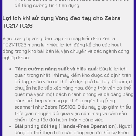
để tăng cường tính tiện dụng.
Lợi ích khi sử dụng Vòng đeo tay cho Zebra
TC21/TC26
Việc trang bị vòng đeo tay cho máy kiểm kho Zebra
TC21/TC26 mang lại nhiều lợi ích đáng kể cho các hoạt
động trong kho bãi, bán lẻ, vận chuyển và các ngành công
nghiệp khác:
Tăng cường năng suất và hiệu quả:
Đây là lợi ích
quan trọng nhất. Khi máy kiểm kho được cố định trên
cổ tay, nhân viên có thể sử dụng cả hai tay để cầm, di
chuyển hoặc sắp xếp hàng hóa, đồng thời vẫn có thể
quét mã vạch một cách nhanh chóng và dễ dàng bằng
cách kết hợp với máy quét đeo ngón tay (ring
scanner) như Zebra RS5100. Điều này giúp giảm thiểu
thời gian chuyển đổi giữa việc cầm máy và cầm sản
phẩm, tăng tốc độ hoàn thành công việc.
Giải phóng đôi tay (Hands-Free Operation):
Người
dùng có thể thực hiện các công việc đòi hỏi sự khéo