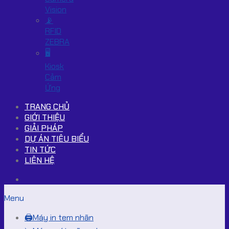
Vision
📡
RFID
ZEBRA
🖥️
Kiosk
Cảm
Ứng
TRANG CHỦ
GIỚI THIỆU
GIẢI PHÁP
DỰ ÁN TIÊU BIỂU
TIN TỨC
LIÊN HỆ
Menu
🖨️Máy in tem nhãn