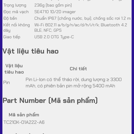
Trọng lượng
236g (bao gồm pin)
Đọc mã vạch
SE4710 1D/2D imager
Độ bền
Chuẩn IP67 (chống nước, bụi), chống sốc rơi 1.2 m
Kết nối không
Wi-Fi 802.11 a/b/g/n/ac/d/h/i/r/k; Bluetooth 4.2
dây
BLE; NFC; GPS
Giao tiếp
USB 2.0 OTG Type-C
Vật liệu tiêu hao
Vật liệu
Chi tiết
tiêu hao
Pin Li-Ion có thể tháo rời, dung lượng ≥ 3300
Pin
mAh, có phiên bản pin mở rộng 5400 mAh
Part Number (Mã sản phẩm)
Mã sản phẩm
TC210K-01A222-A6