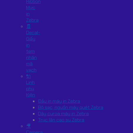
Ribbon
Mực
in
Zebra
🧾
Decal-
Giấy
in
tem
nhãn
mã
vạch
🔌
Linh
phụ
Kiện
Đầu in máy in Zebra
Bộ sạc, nguồn máy quét Zebra
Dây curoa máy in Zebra
Trục lăn cao su Zebra
🎥
Camera