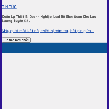
TIN TỨC
Quản Lý Thiết Bị Doanh Nghiệp: Loại Bỏ Gián Đoạn Cho Lực
Lượng Tuyến Đầu
Máy quét mất kết nối, thiết bị cầm tay hết pin giữa ...
Tin tức mới nhất!
28
Th7