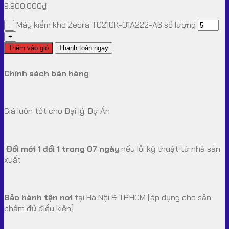
9.900.000
₫
Máy kiểm kho Zebra TC210K-01A222-A6 số lượng
Thêm vào giỏ
Thanh toán ngay
Chính sách bán hàng
Giá luôn tốt cho Đại lý, Dự Án
Đổi mới 1 đổi 1 trong 07 ngày
nếu lỗi kỹ thuật từ nhà sản
xuất
Bảo hành tận nơi
tại Hà Nội & TP.HCM (áp dụng cho sản
phẩm đủ điều kiện)