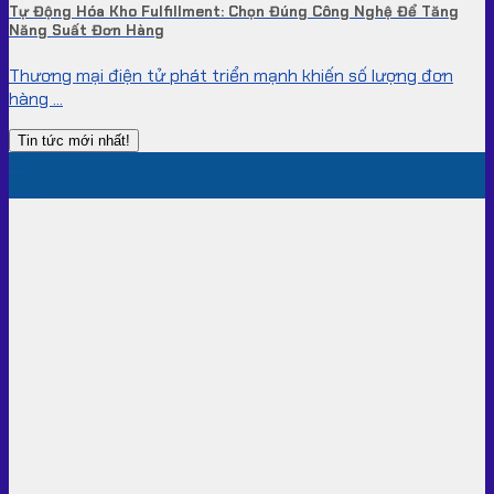
Tự Động Hóa Kho Fulfillment: Chọn Đúng Công Nghệ Để Tăng
Năng Suất Đơn Hàng
Thương mại điện tử phát triển mạnh khiến số lượng đơn
hàng ...
Tin tức mới nhất!
19
Th7