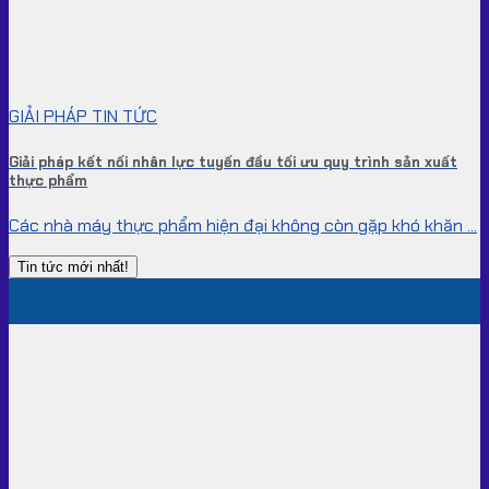
GIẢI PHÁP TIN TỨC
Giải pháp kết nối nhân lực tuyến đầu tối ưu quy trình sản xuất
thực phẩm
Các nhà máy thực phẩm hiện đại không còn gặp khó khăn ...
Tin tức mới nhất!
04
Th8