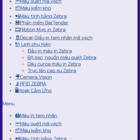
🔦Máy quét mã vạch
📦Máy kiểm kho
📲Máy tính bảng Zebra
💾Phần mềm BarTender
🎞️Ribbon Mực in Zebra
🧾Decal-Giấy in tem nhãn mã vạch
🔌 Linh phụ Kiện
Đầu in máy in Zebra
Bộ sạc, nguồn máy quét Zebra
Dây curoa máy in Zebra
Trục lăn cao su Zebra
🎥Camera Vision
📡RFID ZEBRA
🖥️Kiosk Cảm Ứng
Menu
🖨️Máy in tem nhãn
🔦Máy quét mã vạch
📦Máy kiểm kho
📲Máy tính bảng Zebra