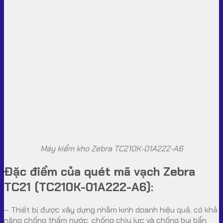
Máy kiểm kho Zebra TC210K-01A222-A6
Đặc điểm của
quét mã vạch Zebra
TC21 (TC210K-01A222-A6)
:
– Thiết bị được xây dựng nhằm kinh doanh hiệu quả, có khả
năng chống thấm nước, chống chịu lực và chống bụi bẩn