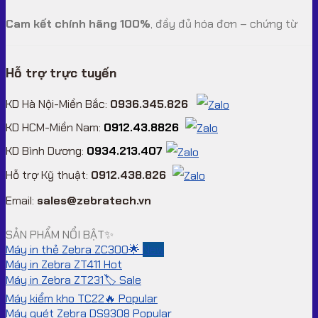
Cam kết chính hãng 100%
, đầy đủ hóa đơn – chứng từ
Hỗ trợ trực tuyến
KD Hà Nội-Miền Bắc:
0936.345.826
KD HCM-Miền Nam:
0912.43.8826
KD Bình Dương:
0934.213.407
Hỗ trợ Kỹ thuật:
0912.438.826
Email:
sales@zebratech.vn
SẢN PHẨM NỔI BẬT✨
Máy in thẻ Zebra ZC300🌟
Máy in Zebra ZT411
Máy in Zebra ZT231🏷️
Máy kiểm kho TC22🔥
Máy quét Zebra DS9308