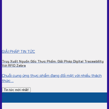
GIẢI PHÁP TIN TỨC
Truy Xuất Nguồn Gốc Thực Phẩm: Giải Pháp Digital Traceability
Với RFID Zebra
Chuỗi cung ứng thực phẩm đang đối mặt với nhiều thách
thức ...
Tin tức mới nhất!
26
Th7