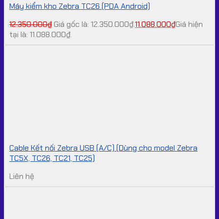
Máy kiểm kho Zebra TC26 (PDA Android)
12.350.000
₫
Giá gốc là: 12.350.000₫.
11.088.000
₫
Giá hiện
tại là: 11.088.000₫.
Cable Kết nối Zebra USB (A/C) (Dùng cho model Zebra
TC5X, TC26, TC21, TC25)
Liên hệ