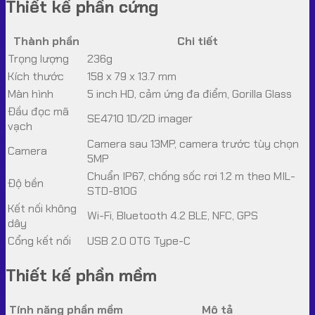
Thiết kế phần cứng
Thành phần
Chi tiết
Trọng lượng
236g
Kích thước
158 x 79 x 13.7 mm
Màn hình
5 inch HD, cảm ứng đa điểm, Gorilla Glass
Đầu đọc mã
SE4710 1D/2D imager
vạch
Camera sau 13MP, camera trước tùy chọn
Camera
5MP
Chuẩn IP67, chống sốc rơi 1.2 m theo MIL-
Độ bền
STD-810G
Kết nối không
Wi-Fi, Bluetooth 4.2 BLE, NFC, GPS
dây
Cổng kết nối
USB 2.0 OTG Type-C
Thiết kế phần mềm
Tính năng phần mềm
Mô tả