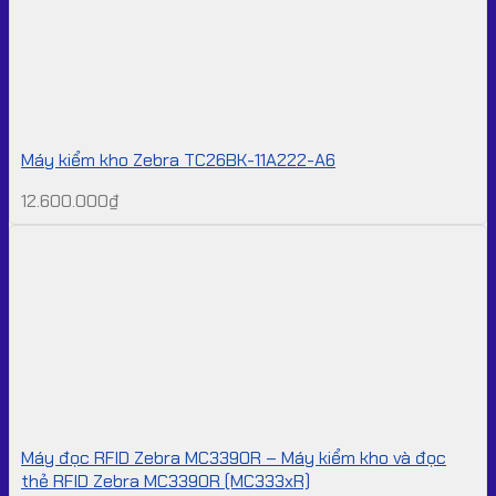
Máy kiểm kho Zebra TC26BK-11A222-A6
12.600.000
₫
Máy đọc RFID Zebra MC3390R – Máy kiểm kho và đọc
thẻ RFID Zebra MC3390R (MC333xR)