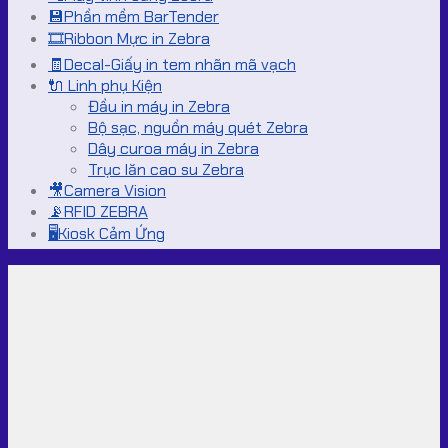
💾Phần mềm BarTender
🎞️Ribbon Mực in Zebra
🧾Decal-Giấy in tem nhãn mã vạch
🔌 Linh phụ Kiện
Đầu in máy in Zebra
Bộ sạc, nguồn máy quét Zebra
Dây curoa máy in Zebra
Trục lăn cao su Zebra
🎥Camera Vision
📡RFID ZEBRA
🖥️Kiosk Cảm Ứng