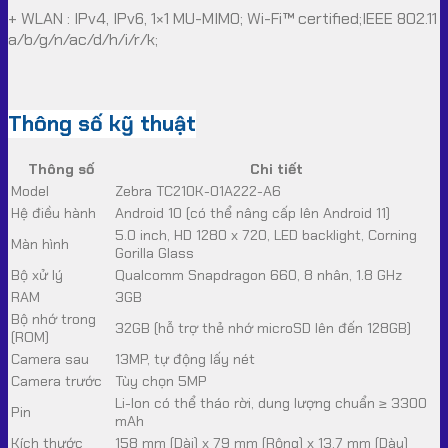
+ WLAN : IPv4, IPv6, 1×1 MU-MIMO; Wi-Fi™ certified;IEEE 802.11
a/b/g/n/ac/d/h/i/r/k;
Thông số kỹ thuật
Thông số
Chi tiết
Model
Zebra TC210K-01A222-A6
Hệ điều hành
Android 10 (có thể nâng cấp lên Android 11)
5.0 inch, HD 1280 x 720, LED backlight, Corning
Màn hình
Gorilla Glass
Bộ xử lý
Qualcomm Snapdragon 660, 8 nhân, 1.8 GHz
RAM
3GB
Bộ nhớ trong
32GB (hỗ trợ thẻ nhớ microSD lên đến 128GB)
(ROM)
Camera sau
13MP, tự động lấy nét
Camera trước
Tùy chọn 5MP
Li-Ion có thể tháo rời, dung lượng chuẩn ≥ 3300
Pin
mAh
Kích thước
158 mm (Dài) x 79 mm (Rộng) x 13.7 mm (Dày)