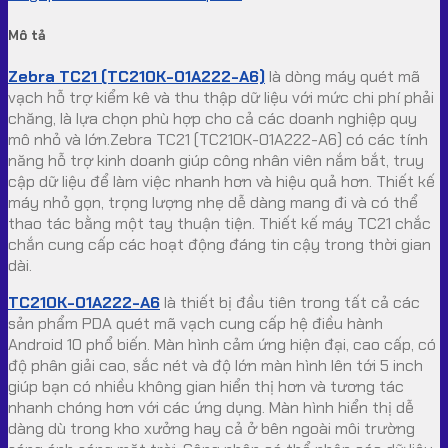
Mô tả
Zebra TC21 (TC210K-01A222-A6)
là dòng máy quét mã
vạch hỗ trợ kiểm kê và thu thập dữ liệu với mức chi phí phải
chăng, là lựa chọn phù hợp cho cả các doanh nghiệp quy
mô nhỏ và lớn.Zebra TC21 (TC210K-01A222-A6) có các tính
năng hỗ trợ kinh doanh giúp công nhân viên nắm bắt, truy
cập dữ liệu để làm việc nhanh hơn và hiệu quả hơn. Thiết kế
máy nhỏ gọn, trọng lượng nhẹ dễ dàng mang đi và có thể
thao tác bằng một tay thuận tiện. Thiết kế máy TC21 chắc
chắn cung cấp các hoạt động đáng tin cậy trong thời gian
dài.
TC210K-01A222-A6
là thiết bị đầu tiên trong tất cả các
sản phẩm PDA quét mã vạch cung cấp hệ điều hành
Android 10 phổ biến. Màn hình cảm ứng hiện đại, cao cấp, có
độ phân giải cao, sắc nét và độ lớn màn hình lên tới 5 inch
giúp bạn có nhiều không gian hiển thị hơn và tương tác
nhanh chóng hơn với các ứng dụng. Màn hình hiển thị dễ
dàng dù trong kho xưởng hay cả ở bên ngoài môi trường