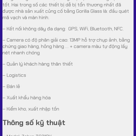
tốt. Hai trong số các thiết bị dễ bị tổn thương nhất đã
được nhà sản xuất củng cố bằng Gorilla Glass là: đầu quét
mã vạch và màn hình.
– Kết nối không dây đa dạng: GPS, WiFi, Bluetooth, NFC.
– Camera có độ phân giải cao: 13MP hỗ trợ chụp ảnh, bằng
chứng giao hàng, hỏng hàng … + camera màu tự động lấy
nét nhanh chóng
– Quản lý khách hàng thân thiết
– Logistics
– Bán lẻ
– Xuất khẩu hàng hóa
– Kiểm kho, xuất nhập tồn
Thông số kỹ thuật