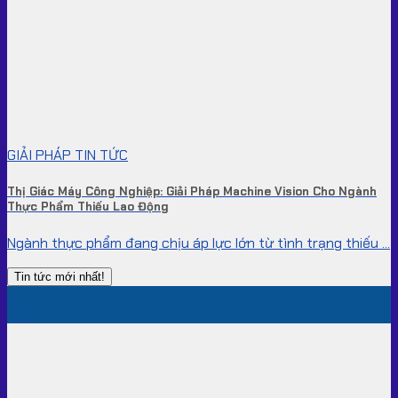
GIẢI PHÁP TIN TỨC
Thị Giác Máy Công Nghiệp: Giải Pháp Machine Vision Cho Ngành
Thực Phẩm Thiếu Lao Động
Ngành thực phẩm đang chịu áp lực lớn từ tình trạng thiếu ...
Tin tức mới nhất!
15
Th7