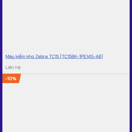
Máy kiểm kho Zebra TC15 (TC15BK-1PE14S-A6)
Liên hệ
-10%