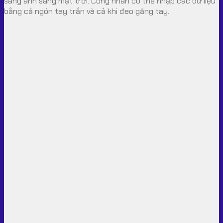
sáng ánh sáng mặt trời. Công nhân có thể nhập các dữ liệu
bằng cả ngón tay trần và cả khi đeo găng tay.