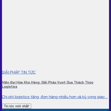
GIẢI PHÁP TIN TỨC
Hiện Đại Hóa Kho Hàng: Giải Pháp Vượt Qua Thách Thức
Logistics
Chi phí logistics tăng, đơn hàng nhiều hơn và kỳ vọng giao ...
Tin tức mới nhất!