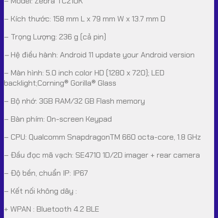
– Model: Zebra TC210K
– Kích thước: 158 mm L x 79 mm W x 13.7 mm D
– Trọng Lượng: 236 g (cả pin)
–
Hệ điều hành: Android 11 update your Android version
– Màn hình: 5.0 inch color HD (1280 x 720); LED
backlight;Corning® Gorilla® Glass
– Bộ nhớ: 3GB RAM/32 GB Flash memory
– Bàn phím: On-screen Keypad
– CPU: Qualcomm SnapdragonTM 660 octa-core, 1.8 GHz
– Đầu đọc mã vạch: SE4710 1D/2D imager + rear camera
– Độ bền, chuẩn IP: IP67
– Kết nối không dây :
+ WPAN : Bluetooth 4.2 BLE