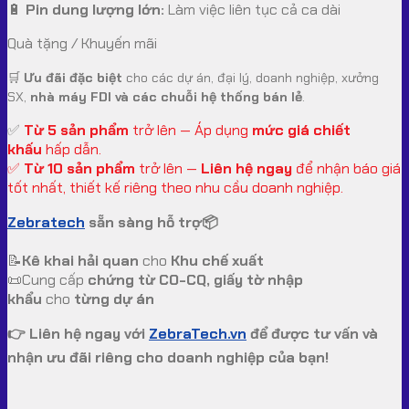
🔋
Pin dung lượng lớn:
Làm việc liên tục cả ca dài
Quà tặng / Khuyến mãi
🛒
Ưu đãi đặc biệt
cho các dự án, đại lý, doanh nghiệp, xưởng
SX,
nhà máy FDI và các chuỗi hệ thống bán lẻ
.
✅
Từ 5 sản phẩm
trở lên — Áp dụng
mức giá chiết
khấu
hấp dẫn.
✅
Từ 10 sản phẩm
trở lên —
Liên hệ ngay
để nhận báo giá
tốt nhất, thiết kế riêng theo nhu cầu doanh nghiệp.
Zebratech
sẵn sàng hỗ trợ📦
📝
Kê khai hải quan
cho
Khu chế xuất
📜Cung cấp
chứng từ CO-CQ, giấy tờ nhập
khẩu
cho
từng dự án
👉 Liên hệ ngay với
ZebraTech.vn
để được tư vấn và
nhận ưu đãi riêng cho doanh nghiệp của bạn!