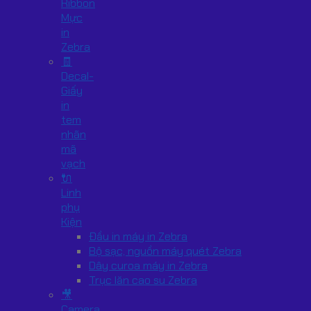
Ribbon
Mực
in
Zebra
🧾
Decal-
Giấy
in
tem
nhãn
mã
vạch
🔌
Linh
phụ
Kiện
Đầu in máy in Zebra
Bộ sạc, nguồn máy quét Zebra
Dây curoa máy in Zebra
Trục lăn cao su Zebra
🎥
Camera