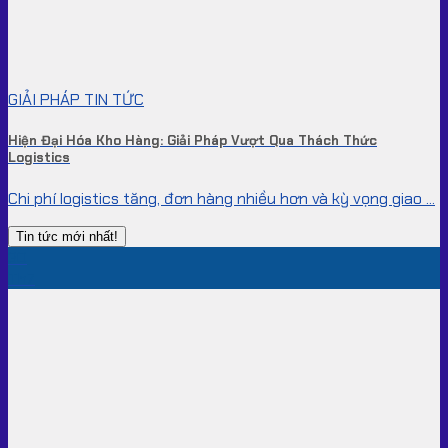
GIẢI PHÁP TIN TỨC
Hiện Đại Hóa Kho Hàng: Giải Pháp Vượt Qua Thách Thức
Logistics
Chi phí logistics tăng, đơn hàng nhiều hơn và kỳ vọng giao ...
Tin tức mới nhất!
30
Th7