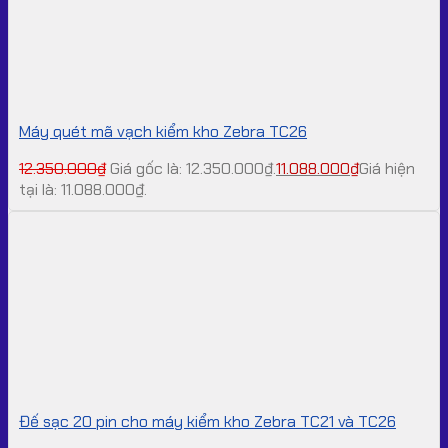
Máy quét mã vạch kiểm kho Zebra TC26
12.350.000
₫
Giá gốc là: 12.350.000₫.
11.088.000
₫
Giá hiện
tại là: 11.088.000₫.
Đế sạc 20 pin cho máy kiểm kho Zebra TC21 và TC26