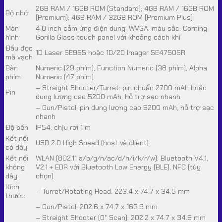
2GB RAM / 16GB ROM (Standard); 4GB RAM / 16GB ROM
Bộ nhớ
(Premium); 4GB RAM / 32GB ROM (Premium Plus)
Màn
4.0 inch cảm ứng điện dung, WVGA, màu sắc, Corning
hình
Gorilla Glass touch panel với khoảng cách khí
Đầu đọc
1D Laser SE965 hoặc 1D/2D Imager SE4750SR
mã vạch
Bàn
Numeric (29 phím), Function Numeric (38 phím), Alpha
phím
Numeric (47 phím)
– Straight Shooter/Turret: pin chuẩn 2700 mAh hoặc
Pin
dung lượng cao 5200 mAh, hỗ trợ sạc nhanh
– Gun/Pistol: pin dung lượng cao 5200 mAh, hỗ trợ sạc
nhanh
Độ bền
IP54, chịu rơi 1 m
Kết nối
USB 2.0 High Speed (host và client)
có dây
Kết nối
WLAN (802.11 a/b/g/n/ac/d/h/i/k/r/w), Bluetooth V4.1,
không
V2.1 + EDR với Bluetooth Low Energy (BLE), NFC (tùy
dây
chọn)
Kích
– Turret/Rotating Head: 223.4 x 74.7 x 34.5 mm
thước
– Gun/Pistol: 202.6 x 74.7 x 163.9 mm
– Straight Shooter (0° Scan): 202.2 x 74.7 x 34.5 mm