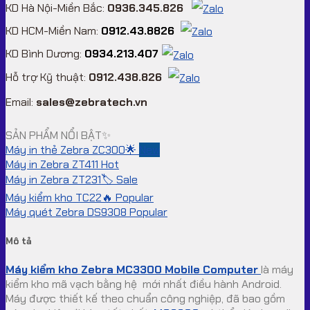
KD Hà Nội-Miền Bắc:
0936.345.826
KD HCM-Miền Nam:
0912.43.8826
KD Bình Dương:
0934.213.407
Hỗ trợ Kỹ thuật:
0912.438.826
Email:
sales@zebratech.vn
SẢN PHẨM NỔI BẬT✨
Máy in thẻ Zebra ZC300🌟
Máy in Zebra ZT411
Máy in Zebra ZT231🏷️
Máy kiểm kho TC22🔥
Máy quét Zebra DS9308
Mô tả
Máy kiểm kho Zebra MC3300 Mobile Computer
là máy
kiểm kho mã vạch bằng hệ mới nhất điều hành Android.
Máy được thiết kế theo chuẩn công nghiệp, đã bao gồm