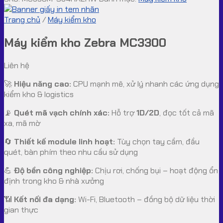
Trang chủ
/
Máy kiểm kho
Máy kiểm kho Zebra MC3300
Liên hệ
🚀
Hiệu năng cao:
CPU mạnh mẽ, xử lý nhanh các ứng dụng
kiểm kho & logistics
📡
Quét mã vạch chính xác:
Hỗ trợ
1D/2D
, đọc tốt cả mã
xa, mã mờ
🔄
Thiết kế module linh hoạt:
Tùy chọn tay cầm, đầu
quét, bàn phím theo nhu cầu sử dụng
💪
Độ bền công nghiệp:
Chịu rơi, chống bụi – hoạt động ổn
định trong kho & nhà xưởng
📶
Kết nối đa dạng:
Wi-Fi, Bluetooth – đồng bộ dữ liệu thời
gian thực