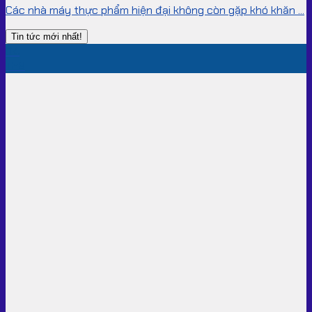
Các nhà máy thực phẩm hiện đại không còn gặp khó khăn ...
Tin tức mới nhất!
04
Th8