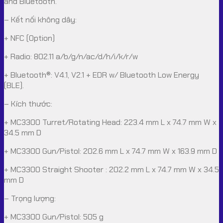
and Bluetooth.
– Kết nối không dây:
+ NFC (Option)
+ Radio: 802.11 a/b/g/n/ac/d/h/i/k/r/w
+ Bluetooth®: V4.1, V2.1 + EDR w/ Bluetooth Low Energy
(BLE).
– Kích thước:
+ MC3300 Turret/Rotating Head: 223.4 mm L x 74.7 mm W x
34.5 mm D
+ MC3300 Gun/Pistol: 202.6 mm L x 74.7 mm W x 163.9 mm D
+ MC3300 Straight Shooter : 202.2 mm L x 74.7 mm W x 34.5
mm D
– Trọng lượng:
+ MC3300 Gun/Pistol: 505 g