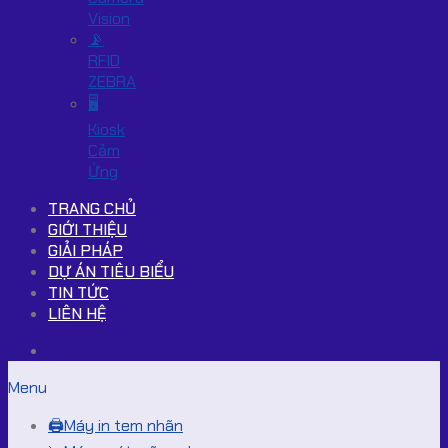
Vision
📡
RFID
ZEBRA
🖥️
Kiosk
Cảm
Ứng
TRANG CHỦ
GIỚI THIỆU
GIẢI PHÁP
DỰ ÁN TIÊU BIỂU
TIN TỨC
LIÊN HỆ
Menu
🖨️Máy in tem nhãn