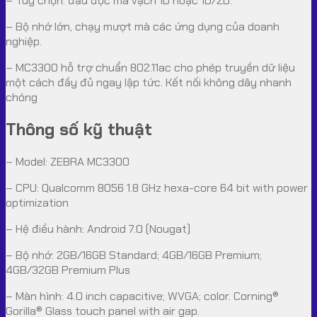
– Tùy chọn: đầu đọc mã vạch 1D hoặc 1D/2D.
– Bộ nhớ lớn, chạy mượt mà các ứng dụng của doanh
nghiệp.
– MC3300 hỗ trợ chuẩn 802.11ac cho phép truyền dữ liệu
một cách đầy đủ ngay lập tức. Kết nối không dây nhanh
chóng
Thông số kỹ thuật
– Model: ZEBRA MC3300
– CPU: Qualcomm 8056 1.8 GHz hexa-core 64 bit with power
optimization
– Hệ điều hành: Android 7.0 (Nougat)
– Bộ nhớ: 2GB/16GB Standard; 4GB/16GB Premium;
4GB/32GB Premium Plus
– Màn hình: 4.0 inch capacitive; WVGA; color. Corning®
Gorilla® Glass touch panel with air gap.