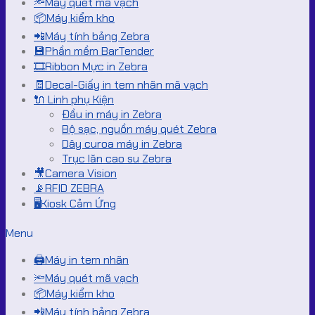
🔦Máy quét mã vạch
📦Máy kiểm kho
📲Máy tính bảng Zebra
💾Phần mềm BarTender
🎞️Ribbon Mực in Zebra
🧾Decal-Giấy in tem nhãn mã vạch
🔌 Linh phụ Kiện
Đầu in máy in Zebra
Bộ sạc, nguồn máy quét Zebra
Dây curoa máy in Zebra
Trục lăn cao su Zebra
🎥Camera Vision
📡RFID ZEBRA
🖥️Kiosk Cảm Ứng
Menu
🖨️Máy in tem nhãn
🔦Máy quét mã vạch
📦Máy kiểm kho
📲Máy tính bảng Zebra