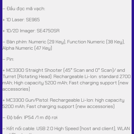
– Đầu đọc mã vạch:
+ 1D Laser: SE965
+ 1D/2D Imager: SE4750SR
– Bàn phím: Numeric (29 Key), Function Numeric (38 Key),
Alpha Numeric (47 Key)
– Pin:
+ MC3300 Straight Shooter (45° Scan and 0° Scan)/ and
Turret (Rotating Head): Rechargeable Li-Ion: standard 2700
mAh; High capacity 5200 mAh; Fast charging support (new
accessories)
+ MC3300 Gun/Pistol: Rechargeable Li-Ion: high capacity
5200 mAh; Fast charging support (new accessories)
– Độ bền: IP54 /1 m độ rơi
– Kết nối cable: USB 2.0 High Speed (host and client), WLAN