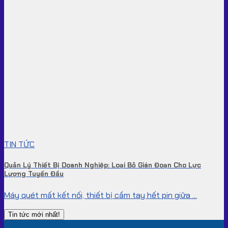
TIN TỨC
Quản Lý Thiết Bị Doanh Nghiệp: Loại Bỏ Gián Đoạn Cho Lực
Lượng Tuyến Đầu
Máy quét mất kết nối, thiết bị cầm tay hết pin giữa ...
Tin tức mới nhất!
28