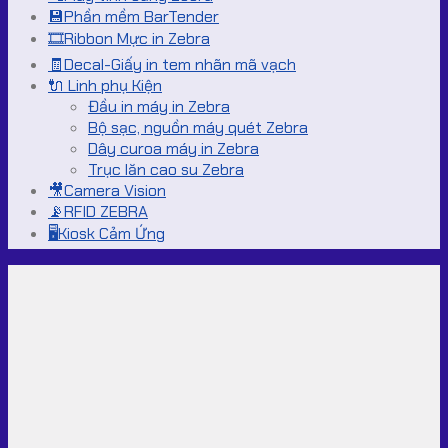
💾Phần mềm BarTender
🎞️Ribbon Mực in Zebra
🧾Decal-Giấy in tem nhãn mã vạch
🔌 Linh phụ Kiện
Đầu in máy in Zebra
Bộ sạc, nguồn máy quét Zebra
Dây curoa máy in Zebra
Trục lăn cao su Zebra
🎥Camera Vision
📡RFID ZEBRA
🖥️Kiosk Cảm Ứng