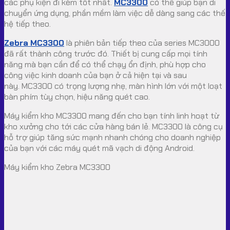
các phụ kiện đi kèm tốt nhất.
MC3300
có thể giúp bạn di
chuyển ứng dụng, phần mềm làm việc dễ dàng sang các thế
hệ tiếp theo.
Zebra MC3300
là phiên bản tiếp theo của series MC3000
đã rất thành công trước đó. Thiết bị cung cấp mọi tính
năng mà bạn cần để có thể chạy ổn định, phù hợp cho
công việc kinh doanh của bạn ở cả hiện tại và sau
này. MC3300 có trọng lượng nhẹ, màn hình lớn với một loạt
bàn phím tùy chọn, hiệu năng quét cao.
Máy kiểm kho MC3300 mang đến cho bạn tính linh hoạt từ
kho xưởng cho tới các cửa hàng bán lẻ. MC3300 là công cụ
hỗ trợ giúp tăng sức mạnh nhanh chóng cho doanh nghiệp
của bạn với các máy quét mã vạch di động Android.
Máy kiểm kho Zebra MC3300