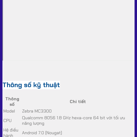
Thông số kỹ thuật
Thông
Chi tiết
số
Model
Zebra MC3300
Qualcomm 8056 1.8 GHz hexa-core 64 bit với tối ưu
CPU
năng lượng
Hệ điều
Android 7.0 (Nougat)
hành