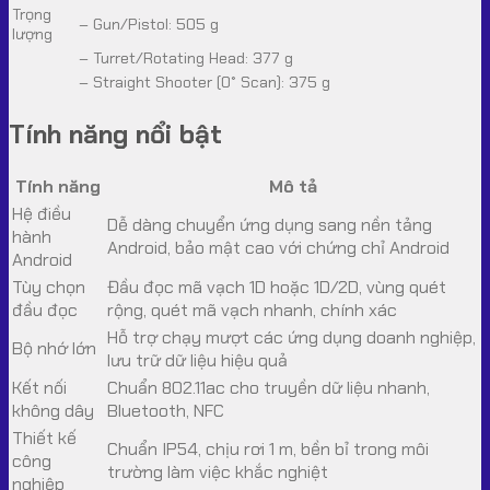
Trọng
– Gun/Pistol: 505 g
lượng
– Turret/Rotating Head: 377 g
– Straight Shooter (0° Scan): 375 g
Tính năng nổi bật
Tính năng
Mô tả
Hệ điều
Dễ dàng chuyển ứng dụng sang nền tảng
hành
Android, bảo mật cao với chứng chỉ Android
Android
Tùy chọn
Đầu đọc mã vạch 1D hoặc 1D/2D, vùng quét
đầu đọc
rộng, quét mã vạch nhanh, chính xác
Hỗ trợ chạy mượt các ứng dụng doanh nghiệp,
Bộ nhớ lớn
lưu trữ dữ liệu hiệu quả
Kết nối
Chuẩn 802.11ac cho truyền dữ liệu nhanh,
không dây
Bluetooth, NFC
Thiết kế
Chuẩn IP54, chịu rơi 1 m, bền bỉ trong môi
công
trường làm việc khắc nghiệt
nghiệp