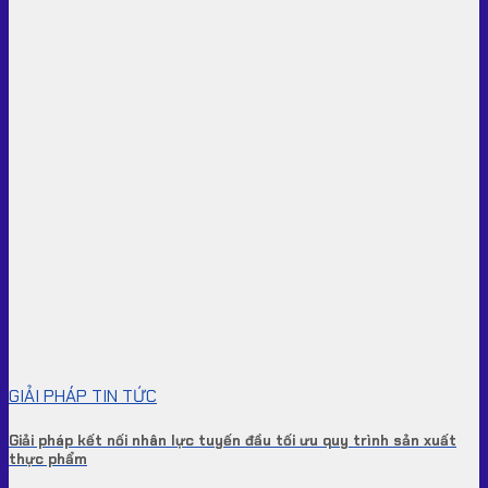
GIẢI PHÁP TIN TỨC
Giải pháp kết nối nhân lực tuyến đầu tối ưu quy trình sản xuất
thực phẩm